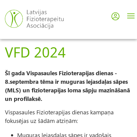
Pārlekt
uz
Pieslē
User
galveno
saturu
acco
VFD 2024
men
Šī gada Vispasaules Fizioterapijas dienas -
8.septembra tēma ir muguras lejasdaļas sāpes
(MLS) un fizioterapijas loma sāpju mazināšanā
un profilaksē.
Vispasaules Fizioterapijas dienas kampaņa
fokusējas uz šādām atziņām:
Muguras lejasdaļas sāpes ir vadošais