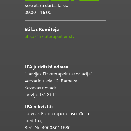
Sekretāra darba laiks:
09.00 - 16.00
Ētikas Komiteja
etika@fizioterapeitiem.lv
LFA juridiskā adrese
"Latvijas Fizioterapeitu asociācija"
Veczariņu iela 12, Rāmava
Ķekavas novads
Latvija, LV-2111
LFA rekvizīti:
Latvijas Fizioterapeitu asociācija
biedrība,
Reģ. Nr. 40008011680