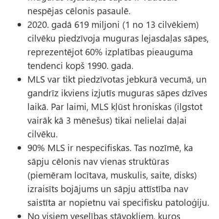
nespējas cēlonis pasaulē.
2020. gadā 619 miljoni (1 no 13 cilvēkiem)
cilvēku piedzīvoja muguras lejasdaļas sāpes,
reprezentējot 60% izplatības pieauguma
tendenci kopš 1990. gada.
MLS var tikt piedzīvotas jebkurā vecumā, un
gandrīz ikviens izjutīs muguras sāpes dzīves
laikā. Par laimi, MLS kļūst hroniskas (ilgstot
vairāk kā 3 mēnešus) tikai nelielai daļai
cilvēku.
90% MLS ir nespecifiskas. Tas nozīmē, ka
sāpju cēlonis nav vienas struktūras
(piemēram locītava, muskulis, saite, disks)
izraisīts bojājums un sāpju attīstība nav
saistīta ar nopietnu vai specifisku patoloģiju.
No visiem veselības stāvokļiem, kuros