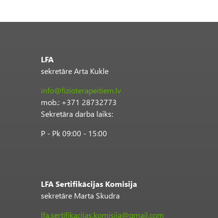
LFA
sekretāre Arta Kukle
info@fizioterapeitiem.lv
mob.: +371 28732773
Sekretāra darba laiks:
P - Pk 09:00 - 15:00
LFA Sertifikācijas Komisija
sekretāre Marta Skudra
lfa.sertifikacijas.komisija@gmail.com