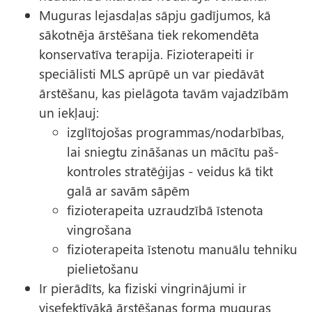
Muguras lejasdaļas sāpju gadījumos, kā
sākotnēja ārstēšana tiek rekomendēta
konservatīva terapija. Fizioterapeiti ir
speciālisti MLS aprūpē un var piedāvāt
ārstēšanu, kas pielāgota tavām vajadzībām
un iekļauj:
izglītojošas programmas/nodarbības,
lai sniegtu zināšanas un mācītu paš-
kontroles stratēģijas - veidus kā tikt
galā ar savām sāpēm
fizioterapeita uzraudzībā īstenota
vingrošana
fizioterapeita īstenotu manuālu tehniku
pielietošanu
Ir pierādīts, ka fiziski vingrinājumi ir
visefektīvākā ārstēšanas forma muguras