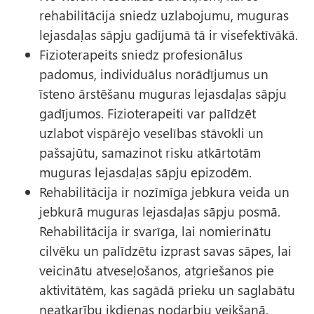
rehabilitācija sniedz uzlabojumu, muguras
lejasdaļas sāpju gadījumā tā ir visefektīvākā.
Fizioterapeits sniedz profesionālus
padomus, individuālus norādījumus un
īsteno ārstēšanu muguras lejasdaļas sāpju
gadījumos. Fizioterapeiti var palīdzēt
uzlabot vispārējo veselības stāvokli un
pašsajūtu, samazinot risku atkārtotām
muguras lejasdaļas sāpju epizodēm.
Rehabilitācija ir nozīmīga jebkura veida un
jebkurā muguras lejasdaļas sāpju posmā.
Rehabilitācija ir svarīga, lai nomierinātu
cilvēku un palīdzētu izprast savas sāpes, lai
veicinātu atveseļošanos, atgriešanos pie
aktivitātēm, kas sagādā prieku un saglabātu
neatkarību ikdienas nodarbju veikšanā.