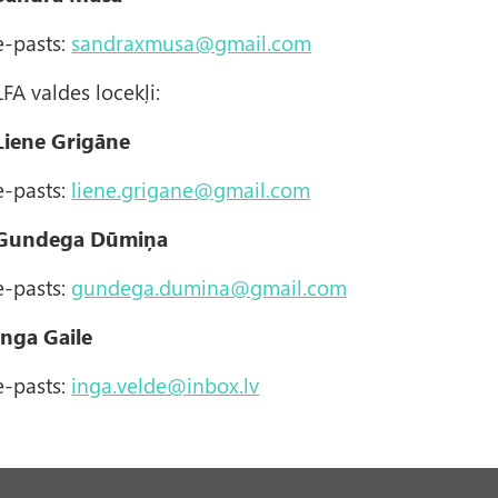
e-pasts:
sandraxmusa@gmail.com
LFA valdes locekļi:
Liene Grigāne
e-pasts:
liene.grigane@gmail.com
Gundega Dūmiņa
e-pasts:
gundega.dumina@gmail.com
Inga Gaile
e-pasts:
inga.velde@inbox.lv