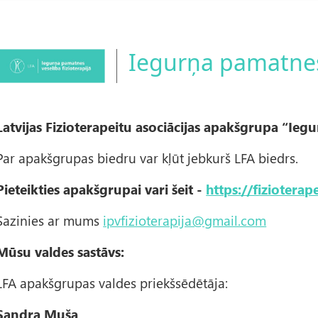
Iegurņa pamatnes 
Attēls
Latvijas Fizioterapeitu asociācijas apakšgrupa “Iegu
Par apakšgrupas biedru var kļūt jebkurš LFA biedrs.
Pieteikties apakšgrupai vari šeit -
https://fizioterap
Sazinies ar mums
ipvfizioterapija@gmail.com
Mūsu valdes sastāvs:
LFA apakšgrupas valdes priekšsēdētāja:
Sandra Muša