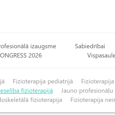
rofesionālā izaugsme
Sabiedrībai
 KONGRESS 2026
Vispasaule
jā
Fizioterapija pediatrijā
Fizioterapija
selība fizioterapijā
Jauno profesionāļu 
skeletālā fizioterapija
Fizioterapija nei