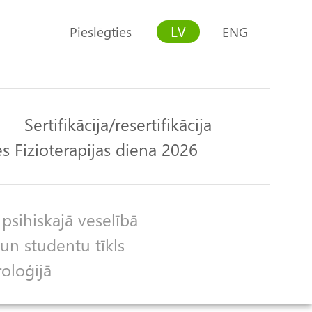
LV
Pieslēgties
ENG
User
account
menu
Sertifikācija/resertifikācija
s Fizioterapijas diena 2026
 psihiskajā veselībā
un studentu tīkls
roloģijā