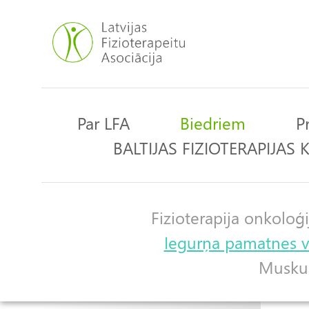
Pārlekt
uz
galveno
saturu
Par LFA
Biedriem
P
Main
BALTIJAS FIZIOTERAPIJAS
navigation
Fizioterapija onkoloģi
Apakšgrupas
Iegurņa pamatnes ve
Muskulo