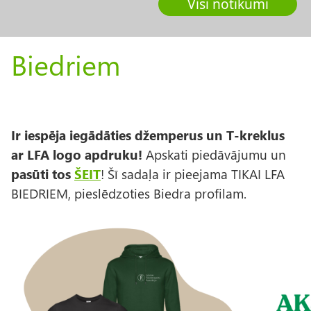
Visi notikumi
Biedriem
Ir iespēja iegādāties džemperus un T-kreklus
ar LFA logo apdruku!
Apskati piedāvājumu un
pasūti tos
ŠEIT
! Šī sadaļa ir pieejama TIKAI LFA
BIEDRIEM, pieslēdzoties Biedra profilam.
A
t
t
ē
l