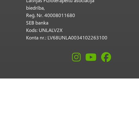
Latvijas Fizioterapeitu asociācija
biedrība,
Reģ. Nr. 40008011680
SEB banka
Kods: UNLALV2X
Konta nr.: LV68UNLA0034102263100