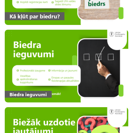
Kā kļūt par biedru?
Biedra ieguvumi