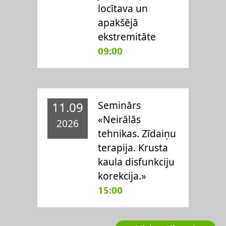
locītava un
apakšējā
ekstremitāte
09:00
Seminārs
11.09
«Neirālās
2026
tehnikas. Zīdaiņu
terapija. Krusta
kaula disfunkciju
korekcija.»
15:00