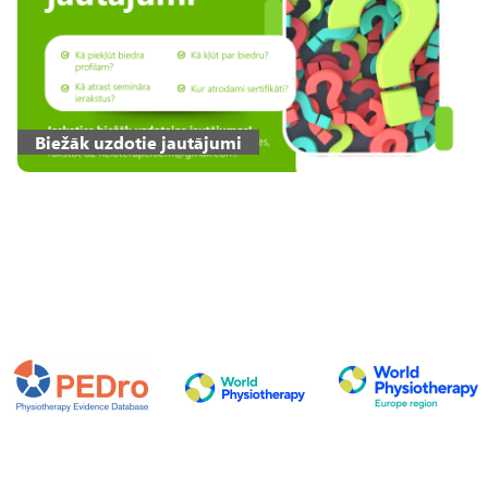
Biežāk uzdotie jautājumi
Attēls
Attēls
Attēls