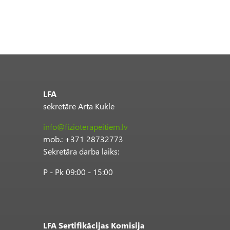
LFA
sekretāre Arta Kukle
info@fizioterapeitiem.lv
mob.: +371 28732773
Sekretāra darba laiks:
P - Pk 09:00 - 15:00
LFA Sertifikācijas Komisija