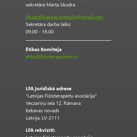
sekretāre Marta Skudra
lfa.sertifikacijas.komisija@gmail.com
Sekretāra darba laiks:
09.00 - 16.00
Ētikas Komiteja
etika@fizioterapeitiem.lv
LFA juridiskā adrese
"Latvijas Fizioterapeitu asociācija"
Veczariņu iela 12, Rāmava
Ķekavas novads
Latvija, LV-2111
LFA rekvizīti: