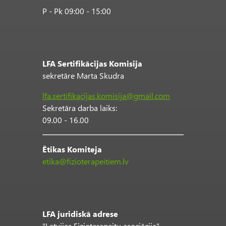
P - Pk 09:00 - 15:00
LFA Sertifikācijas Komisija
sekretāre Marta Skudra
lfa.sertifikacijas.komisija@gmail.com
Sekretāra darba laiks:
09.00 - 16.00
Ētikas Komiteja
etika@fizioterapeitiem.lv
LFA juridiskā adrese
"Latvijas Fizioterapeitu asociācija"