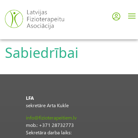
Pārlekt
uz
Pieslē
User
galveno
saturu
acco
Sabiedrībai
men
LFA
sekretāre Arta Kukle
info@fizioterapeitiem.lv
mob.: +371 28732773
Sekretāra darba laiks: