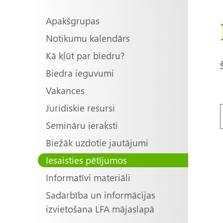
Main
Apakšgrupas
Notikumu kalendārs
navigation
Kā kļūt par biedru?
Biedra ieguvumi
Vakances
Juridiskie resursi
Semināru ieraksti
Biežāk uzdotie jautājumi
Iesaisties pētījumos
Informatīvi materiāli
Sadarbība un informācijas
izvietošana LFA mājaslapā