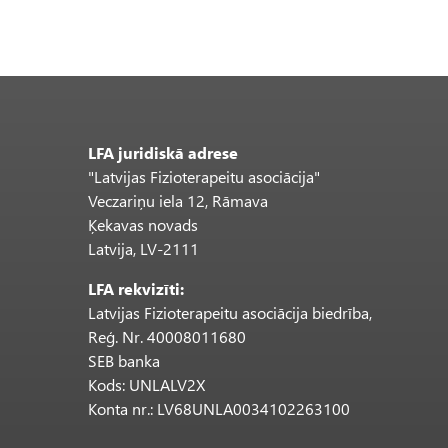
LFA juridiskā adrese
"Latvijas Fizioterapeitu asociācija"
Veczariņu iela 12, Rāmava
Ķekavas novads
Latvija, LV-2111
LFA rekvizīti:
Latvijas Fizioterapeitu asociācija biedrība,
Reģ. Nr. 40008011680
SEB banka
Kods: UNLALV2X
Konta nr.: LV68UNLA0034102263100