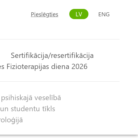
LV
Pieslēgties
ENG
User
account
menu
Sertifikācija/resertifikācija
s Fizioterapijas diena 2026
 psihiskajā veselībā
un studentu tīkls
roloģijā