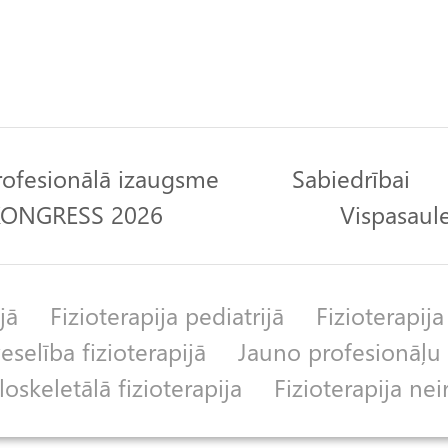
rofesionālā izaugsme
Sabiedrībai
 KONGRESS 2026
Vispasaule
jā
Fizioterapija pediatrijā
Fizioterapija
selība fizioterapijā
Jauno profesionāļu 
skeletālā fizioterapija
Fizioterapija nei