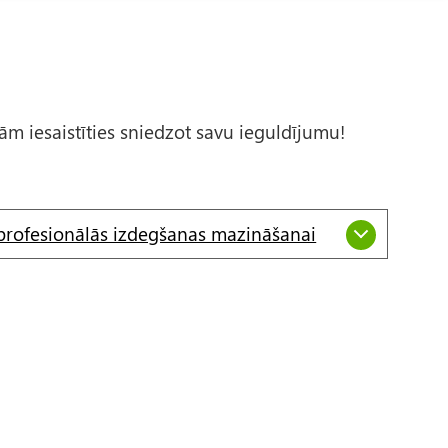
nām iesaistīties sniedzot savu ieguldījumu!
 profesionālās izdegšanas mazināšanai