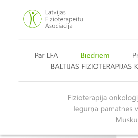
Pārlekt
uz
galveno
saturu
Par LFA
Biedriem
P
Main
BALTIJAS FIZIOTERAPIJAS
navigation
Fizioterapija onkoloģi
Apakšgrupas
Iegurņa pamatnes ve
Muskulo