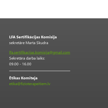
LFA Sertifikācijas Komisija
sekretāre Marta Skudra
lfa.sertifikacijas.komisija@gmail.com
Sekretāra darba laiks:
09.00 - 16.00
Ētikas Komiteja
etika@fizioterapeitiem.lv