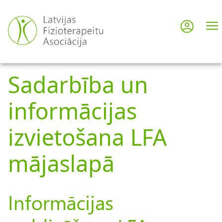
Pārlekt
uz
Pieslē
User
galveno
saturu
acco
Sadarbība un
men
informācijas
izvietošana LFA
mājaslapā
Informācijas