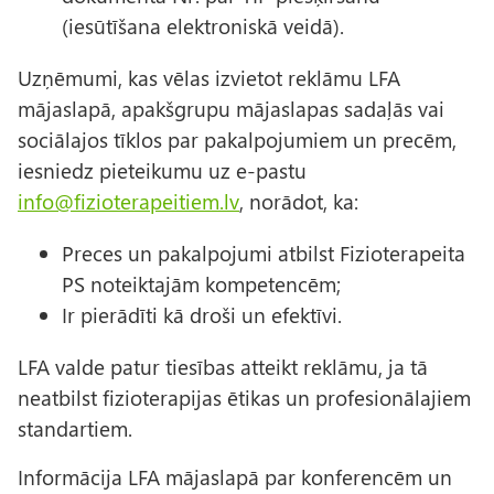
(iesūtīšana elektroniskā veidā).
Uzņēmumi, kas vēlas izvietot reklāmu LFA
mājaslapā, apakšgrupu mājaslapas sadaļās vai
sociālajos tīklos par pakalpojumiem un precēm,
iesniedz pieteikumu uz e-pastu
info@fizioterapeitiem.lv
, norādot, ka:
Preces un pakalpojumi atbilst Fizioterapeita
PS noteiktajām kompetencēm;
Ir pierādīti kā droši un efektīvi.
LFA valde patur tiesības atteikt reklāmu, ja tā
neatbilst fizioterapijas ētikas un profesionālajiem
standartiem.
Informācija LFA mājaslapā par konferencēm un