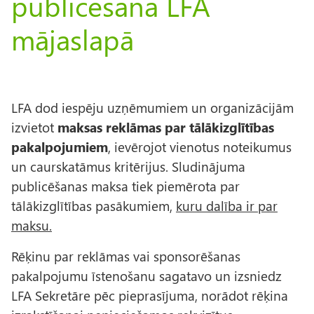
publicēšana LFA
mājaslapā
LFA dod iespēju uzņēmumiem un organizācijām
izvietot
maksas reklāmas par tālākizglītības
pakalpojumiem
, ievērojot vienotus noteikumus
un caurskatāmus kritērijus. Sludinājuma
publicēšanas maksa tiek piemērota par
tālākizglītības pasākumiem,
kuru dalība ir par
maksu.
Rēķinu par reklāmas vai sponsorēšanas
pakalpojumu īstenošanu sagatavo un izsniedz
LFA Sekretāre pēc pieprasījuma, norādot rēķina