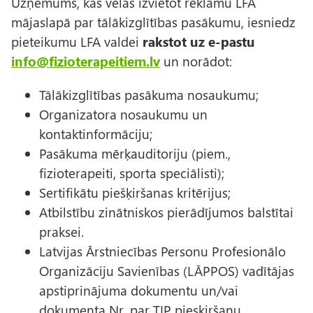
Uzņēmums, kas vēlas izvietot reklāmu LFA
mājaslapā par tālākizglītības pasākumu, iesniedz
pieteikumu LFA valdei
rakstot uz e-pastu
info@fizioterapeitiem.lv
un norādot:
Tālākizglītības pasākuma nosaukumu;
Organizatora nosaukumu un
kontaktinformāciju;
Pasākuma mērķauditoriju (piem.,
fizioterapeiti, sporta speciālisti);
Sertifikātu piešķiršanas kritērijus;
Atbilstību zinātniskos pierādījumos balstītai
praksei.
Latvijas Ārstniecības Personu Profesionālo
Organizāciju Savienības (LĀPPOS) vadītājas
apstiprinājuma dokumentu un/vai
dokumenta Nr. par TIP piesķiršanu