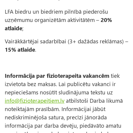
LFA biedru un biedriem pilnībā piederošu
uzņēmumu organizētām aktivitātēm –
20%
atlaide
;
Vairākkārtējai sadarbībai (3+ dažādas reklāmas) –
15% atlaide
.
Informācija par fizioterapeita vakancēm
tiek
izvietota bez maksas. Lai publicētu vakanci ir
nepieciešams nosūtīt sludinājuma tekstu uz
info@fizioterapeitiem.lv
atbilstoši Darba likumā
noteiktajām prasībām. Informācijai jābūt
nediskriminējoša satura, precīzi jānorāda
informācija par darba devēju, piedāvāto amatu