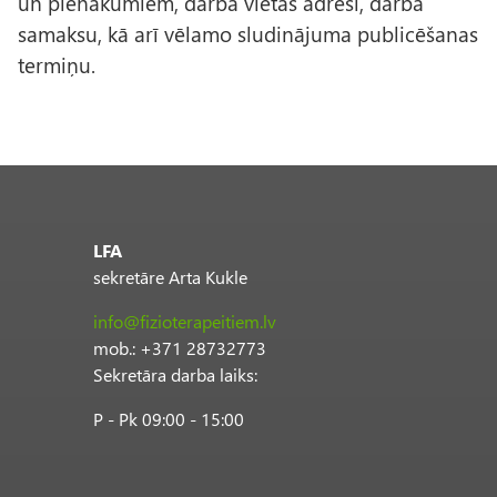
un pienākumiem, darba vietas adresi, darba
samaksu, kā arī vēlamo sludinājuma publicēšanas
termiņu.
LFA
sekretāre Arta Kukle
info@fizioterapeitiem.lv
mob.: +371 28732773
Sekretāra darba laiks:
P - Pk 09:00 - 15:00