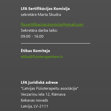
LFA Sertifikācijas Komisija
sekretāre Marta Skudra
lfa.sertifikacijas.komisija@gmail.com
Sekretāra darba laiks:
09.00 - 16.00
Ētikas Komiteja
etika@fizioterapeitiem.lv
LFA juridiskā adrese
"Latvijas Fizioterapeitu asociācija"
Veczariņu iela 12, Rāmava
Ķekavas novads
Latvija, LV-2111