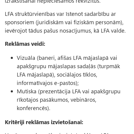
izrakstīšanai nepieciešamos rekvizītus.
LFA struktūrvienības var īstenot sadarbību ar
sponsoriem (juridiskām vai fiziskām personām),
ievērojot tādus pašus nosacījumus, kā LFA valde.
Reklāmas veidi:
Vizuāla (baneri, afišas LFA mājaslapā vai
apakšgrupu mājaslapas sadaļās (turpmāk
LFA mājaslapā), sociālajos tīklos,
informatīvajos e-pastos);
Mutiska (prezentācija LFA vai apakšgrupu
rīkotajos pasākumos, vebināros,
konferencēs).
Kritēriji reklāmas izvietošanai: