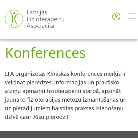
Pārlekt
uz
Pieslē
User
galveno
saturu
acco
Konferences
men
LFA organizētās Klīniskās konferences
mērķis
ir
veicināt pieredzes, informācijas un praktisko
atziņu apmaiņu fizioterapeitu starpā, apzināt
jaunāko fizioterapijas metožu izmantošanas un
uz pierādījumiem balstītas prakses īstenošanu
dzīvē caur Jūsu pieredzi!