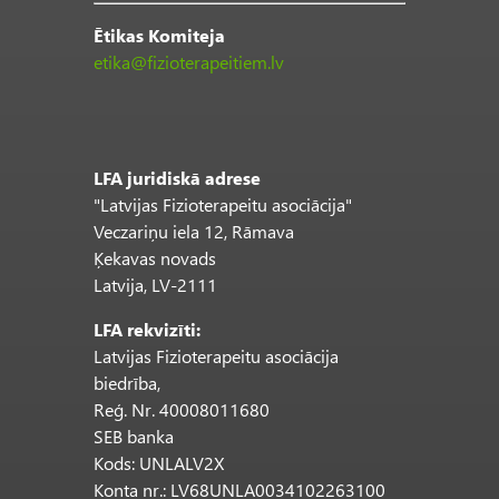
Ētikas Komiteja
etika@fizioterapeitiem.lv
LFA juridiskā adrese
"Latvijas Fizioterapeitu asociācija"
Veczariņu iela 12, Rāmava
Ķekavas novads
Latvija, LV-2111
LFA rekvizīti:
Latvijas Fizioterapeitu asociācija
biedrība,
Reģ. Nr. 40008011680
SEB banka
Kods: UNLALV2X
Konta nr.: LV68UNLA0034102263100