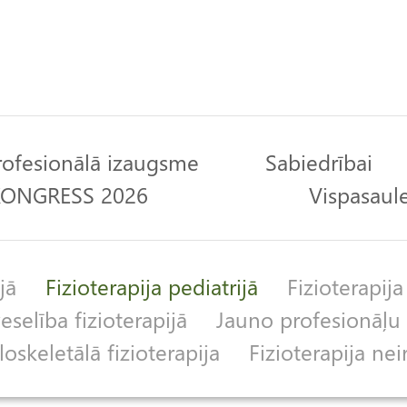
rofesionālā izaugsme
Sabiedrībai
 KONGRESS 2026
Vispasaule
jā
Fizioterapija pediatrijā
Fizioterapija
selība fizioterapijā
Jauno profesionāļu 
skeletālā fizioterapija
Fizioterapija nei