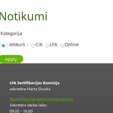
Notikumi
Kategorija
- Jebkurš -
Citi
LFA
Online
LFA Sertifikācijas Komisija
sekretāre Marta Skudra
lfa.sertifikacijas.komisija@gmail.com
Sekretāra darba laiks:
09.00 - 16.00