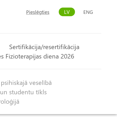
LV
Pieslēgties
ENG
User
account
menu
Sertifikācija/resertifikācija
s Fizioterapijas diena 2026
 psihiskajā veselībā
un studentu tīkls
roloģijā