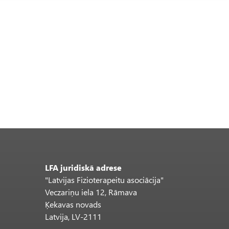
LFA juridiskā adrese
"Latvijas Fizioterapeitu asociācija"
Veczariņu iela 12, Rāmava
Ķekavas novads
Latvija, LV-2111