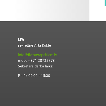
LFA
sekretāre Arta Kukle
info@fizioterapeitiem.lv
mob.: +371 28732773
Sekretāra darba laiks:
P - Pk 09:00 - 15:00