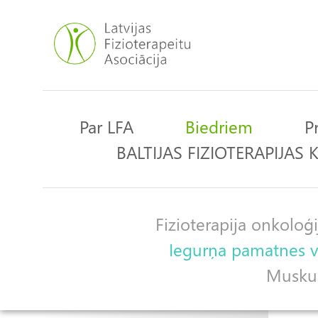
Pārlekt
uz
galveno
saturu
Par LFA
Biedriem
P
Main
BALTIJAS FIZIOTERAPIJAS
navigation
Fizioterapija onkoloģi
Apakšgrupas
Iegurņa pamatnes ve
Muskulo