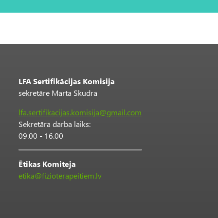
LFA Sertifikācijas Komisija
sekretāre Marta Skudra
lfa.sertifikacijas.komisija@gmail.com
Sekretāra darba laiks:
09.00 - 16.00
Ētikas Komiteja
etika@fizioterapeitiem.lv