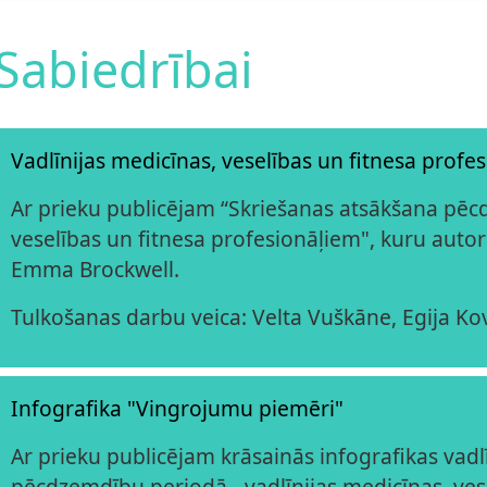
Sabiedrībai
Vadlīnijas medicīnas, veselības un fitnesa profes
Ar prieku publicējam “Skriešanas atsākšana pēcd
veselības un fitnesa profesionāļiem", kuru aut
Emma Brockwell.
Tulkošanas darbu veica: Velta Vuškāne, Egija K
Infografika "Vingrojumu piemēri"
Ar prieku publicējam krāsainās infografikas vad
pēcdzemdību periodā - vadlīnijas medicīnas, ves