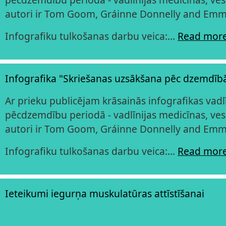
autori ir Tom Goom, Gráinne Donnelly and Emm
Infografiku tulkošanas darbu veica:…
Read mor
Infografika "Skriešanas uzsākšana pēc dzemdī
Ar prieku publicējam krāsainās infografikas vad
pēcdzemdību periodā - vadlīnijas medicīnas, ves
autori ir Tom Goom, Gráinne Donnelly and Emm
Infografiku tulkošanas darbu veica:…
Read mor
Ieteikumi iegurņa muskulatūras attīstīšanai