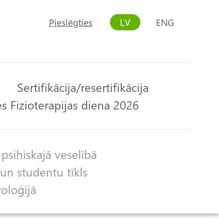
LV
Pieslēgties
ENG
User
account
menu
Sertifikācija/resertifikācija
s Fizioterapijas diena 2026
 psihiskajā veselībā
un studentu tīkls
roloģijā