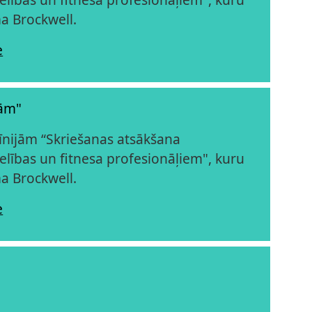
a Brockwell.
e
bām"
līnijām “Skriešanas atsākšana
elības un fitnesa profesionāļiem", kuru
a Brockwell.
e