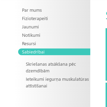
Main
Par mums
Fizioterapeiti
navigation
Jaunumi
Notikumi
Resursi
Sabiedrībai
Skriešanas atsākšana pēc
dzemdībām
Ieteikumi iegurņa muskulatūras
attīstīšanai