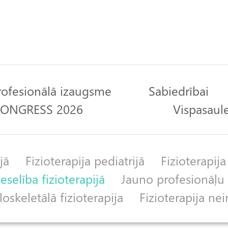
rofesionālā izaugsme
Sabiedrībai
 KONGRESS 2026
Vispasaule
jā
Fizioterapija pediatrijā
Fizioterapija
selība fizioterapijā
Jauno profesionāļu 
skeletālā fizioterapija
Fizioterapija nei