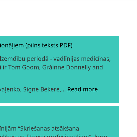
ionāļiem (pilns teksts PDF)
zemdību periodā - vadlīnijas medicīnas,
ori ir Tom Goom, Gráinne Donnelly and
ovaļenko, Signe Beķere,…
Read more
līnijām “Skriešanas atsākšana
elības un fitnesa profesionāļiem", kuru