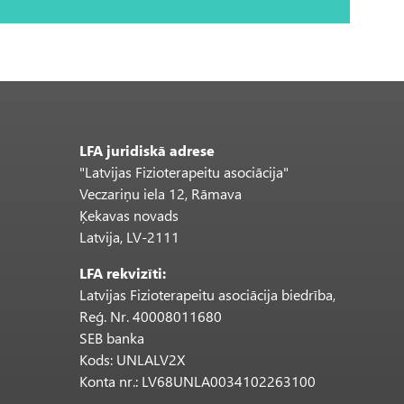
LFA juridiskā adrese
"Latvijas Fizioterapeitu asociācija"
Veczariņu iela 12, Rāmava
Ķekavas novads
Latvija, LV-2111
LFA rekvizīti:
Latvijas Fizioterapeitu asociācija biedrība,
Reģ. Nr. 40008011680
SEB banka
Kods: UNLALV2X
Konta nr.: LV68UNLA0034102263100