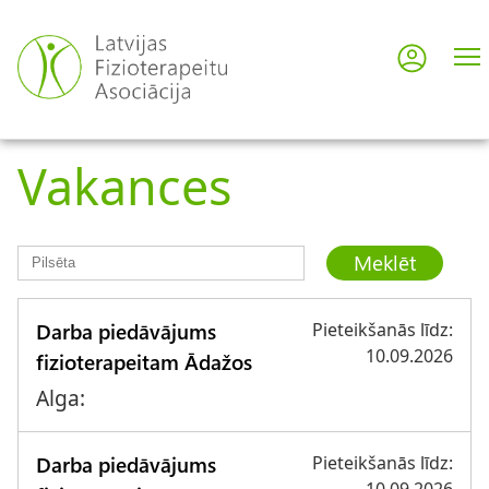
Pārlekt
uz
Pieslē
User
galveno
saturu
acco
Vakances
men
Darba piedāvājums
Pieteikšanās līdz:
10.09.2026
fizioterapeitam Ādažos
Alga:
Darba piedāvājums
Pieteikšanās līdz: