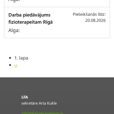
Darba piedāvājums
Pieteikšanās līdz:
20.08.2026
fizioterapeitam Rīgā
Alga:
1. lapa
Pagination
Next
››
page
LFA
sekretāre Arta Kukle
info@fizioterapeitiem.lv