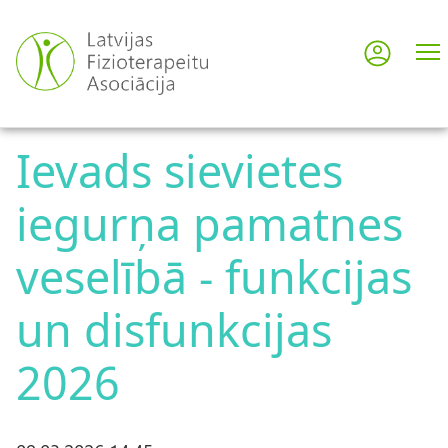
Pārlekt
uz
Pieslē
User
galveno
saturu
acco
Ievads sievietes
men
iegurņa pamatnes
veselībā - funkcijas
un disfunkcijas
2026