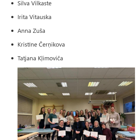
Silva Vilkaste
Irita Vitauska
Anna Zuša
Kristīne Čerņikova
Tatjana Kļimoviča
A
t
t
ē
l
s