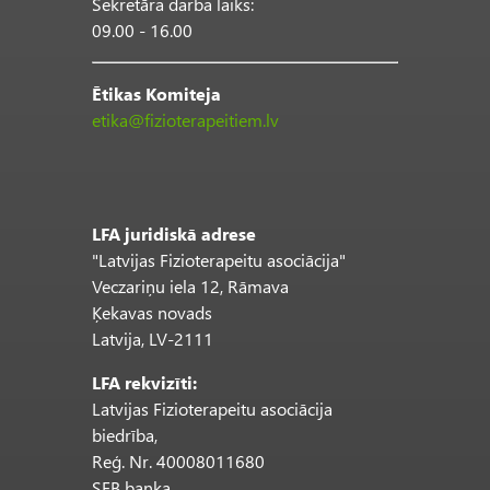
Sekretāra darba laiks:
09.00 - 16.00
Ētikas Komiteja
etika@fizioterapeitiem.lv
LFA juridiskā adrese
"Latvijas Fizioterapeitu asociācija"
Veczariņu iela 12, Rāmava
Ķekavas novads
Latvija, LV-2111
LFA rekvizīti:
Latvijas Fizioterapeitu asociācija
biedrība,
Reģ. Nr. 40008011680
SEB banka