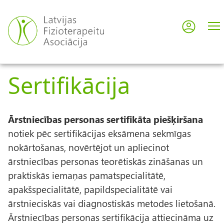
Pārlekt
uz
Pieslē
User
galveno
saturu
acco
Sertifikācija
men
Ārstniecības personas sertifikāta piešķiršana
notiek pēc sertifikācijas eksāmena sekmīgas
nokārtošanas, novērtējot un apliecinot
ārstniecības personas teorētiskās zināšanas un
praktiskās iemaņas pamatspecialitātē,
apakšspecialitātē, papildspecialitātē vai
ārstnieciskās vai diagnostiskās metodes lietošanā.
Ārstniecības personas sertifikācija attiecināma uz