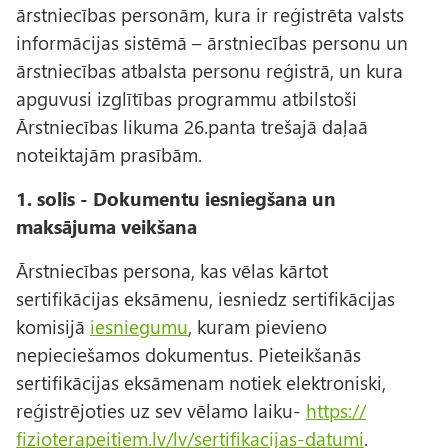
ārstniecības personām, kura ir reģistrēta valsts
informācijas sistēmā – ārstniecības personu un
ārstniecības atbalsta personu reģistrā, un kura
apguvusi izglītības programmu atbilstoši
Ārstniecības likuma 26.panta trešajā daļaā
noteiktajām prasībām.
1. solis - Dokumentu iesniegšana un
maksājuma veikšana
Ārstniecības persona, kas vēlas kārtot
sertifikācijas eksāmenu, iesniedz sertifikācijas
komisijā
iesniegumu
, kuram pievieno
nepieciešamos dokumentus. Pieteikšanās
sertifikācijas eksāmenam notiek elektroniski,
reģistrējoties uz sev vēlamo laiku-
https://
fizioterapeitiem.lv/lv/
sertifikacijas-datumi
.