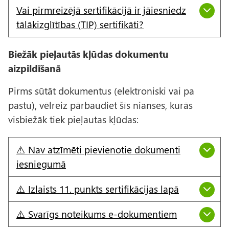
Vai pirmreizējā sertifikācijā ir jāiesniedz
tālākizglītības (TIP) sertifikāti?
Biežāk pieļautās kļūdas dokumentu
aizpildīšanā
Pirms sūtāt dokumentus (elektroniski vai pa
pastu), vēlreiz pārbaudiet šīs nianses, kurās
visbiežāk tiek pieļautas kļūdas:
⚠️ Nav atzīmēti pievienotie dokumenti
iesniegumā
⚠️ Izlaists 11. punkts sertifikācijas lapā
⚠️ Svarīgs noteikums e-dokumentiem