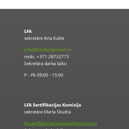
LFA
sekretāre Arta Kukle
info@fizioterapeitiem.lv
mob.: +371 28732773
Sekretāra darba laiks:
P - Pk 09:00 - 15:00
LFA Sertifikācijas Komisija
sekretāre Marta Skudra
lfa.sertifikacijas.komisija@gmail.com