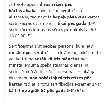
Ja fizioterapeits
divas reizes pēc
kārtas
atsaka
savu dalību sertifikācijas
eksāmenā, tad nākošā iespēja pieteikties kārtot
sertifikācijas eksāmenu ir
tikai pēc gada
(LFA
sertifikācijas komisijas sēdes protokols Nr. 90.,
16.09.2015.).
Sertificējamā ārstniecības persona, kura
nav
nokārtojusi
sertifikācijas eksāmenu, atkārtoti to
var kārtot ne
agrāk kā trīs mēnešus
pēc
minētā lēmuma spēkā stāšanās dienas. Ja
sertificējamā ārstniecības persona sertifikācijas
eksāmenu
nav nokārtojusi trīs reizes pēc
kārtas
, tad atkārtotu sertifikācijas eksāmenu var
kārtot
ne agrāk kā pēc gada
(MK391).