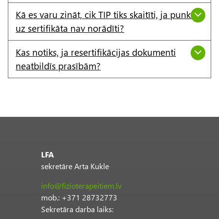
Kā es varu zināt, cik TIP tiks skaitīti, ja punkti
uz sertifikāta nav norādīti?
Kas notiks, ja resertifikācijas dokumenti
neatbildīs prasībām?
LFA
sekretāre Arta Kukle
info@fizioterapeitiem.lv
mob.: +371 28732773
Sekretāra darba laiks: