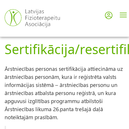
Pārlekt
uz
Pieslē
User
galveno
saturu
acco
Sertifikācija/resertifi
men
Ārstniecības personas sertifikācija attiecināma uz
ārstniecības personām, kura ir reģistrēta valsts
informācijas sistēmā – ārstniecības personu un
ārstniecības atbalsta personu reģistrā, un kura
apguvusi izglītības programmu atbilstoši
Ārstniecības likuma 26.panta trešajā daļā
noteiktajām prasībām.