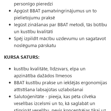
personīgo pieredzi
Apgūst BBAT pamatvingrinājumus un to
pielietojumu praksē
Iegūst zināšanas par BBAT metodi, tās būtību
un kustību kvalitāti
Spēj izpildīt mācību uzdevumu un sagatavot
noslēguma pārskatu
KURSA SATURS:
kustību kvalitāte, līdzsvars, elpa un
apzinātība dažādos līmeņos
BBAT kustību prakse un iekšējās ergonomijas
attīstīšana labsajūtas uzlabošanai
Salutoģenitāte - pieeja, kas pēta cilvēka
veselības izcelsmi un to, kā saglabāt un
stiprināt veselību, nevis koncentrējas tikai uz