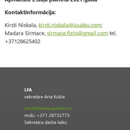
Kontaktinformācija:
Kirsti Niskala,
kirsti.niskala@luukku.com
;
Madara Sirmace,
sirmace.fizio@gmail.com
tel.
+37128625402
LFA
sekretāre Arta Kukle
info@fizioterapeitiem.lv
mob.: +371 28732773
Sekretāra darba laiks: