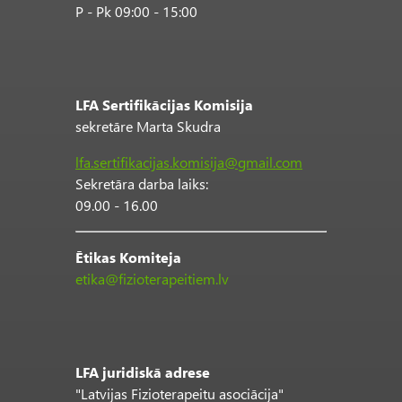
P - Pk 09:00 - 15:00
LFA Sertifikācijas Komisija
sekretāre Marta Skudra
lfa.sertifikacijas.komisija@gmail.com
Sekretāra darba laiks:
09.00 - 16.00
Ētikas Komiteja
etika@fizioterapeitiem.lv
LFA juridiskā adrese
"Latvijas Fizioterapeitu asociācija"