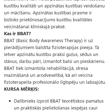
kustību kvalitāti un apzinātas kustības veidošanu
un mācīšanu. Apzinātas kustības prasme ir
būtisks priekšnosacījums kustību kvalitātes
veicināšanai klīniskajā praksē.
Kas ir BBAT?
BBAT (Basic Body Awareness Therapy) ir uz
pierādījumiem balstīta fizioterapijas pieeja. Tā
ietver apzinātu kustību praksi guļus, sēdus un
stāvus, darbu pārī, izmantot balsi un pieskārienu.
BBAT tiek izmantota rehabilitācijā, stresa
mazināšanā un arodveselībā, kā arī veicina
fizioterapeita profesionālo ilgtspēju un labsajūtu.
KURSA MĒRĶIS:
Dalībnieks izprot BBAT teorētiskos pamatus
un praktiskās pielietošanas iespējas caur