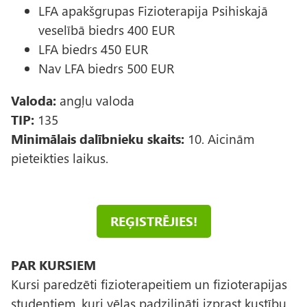
LFA apakšgrupas Fizioterapija Psihiskajā
veselībā biedrs 400 EUR
LFA biedrs 450 EUR
Nav LFA biedrs 500 EUR
Valoda:
angļu valoda
TIP:
135
Minimālais dalībnieku skaits:
10. Aicinām
pieteikties laikus.
REĢISTRĒJIES!
PAR KURSIEM
Kursi paredzēti fizioterapeitiem un fizioterapijas
studentiem, kuri vēlas padziļināti izprast kustību,