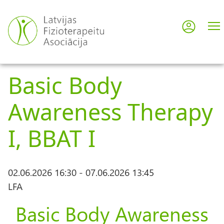
Pārlekt
uz
Pieslē
User
galveno
saturu
acco
Basic Body
men
Awareness Therapy
I, BBAT I
02.06.2026 16:30
-
07.06.2026 13:45
LFA
Basic Body Awareness