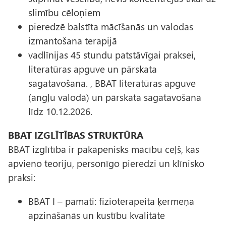
slimību cēloņiem
pieredzē balstīta mācīšanās un valodas
izmantošana terapijā
vadlīnijas 45 stundu patstāvīgai praksei,
literatūras apguve un pārskata
sagatavošana. , BBAT literatūras apguve
(angļu valodā) un pārskata sagatavošana
līdz 10.12.2026.
BBAT IZGLĪTĪBAS STRUKTŪRA
BBAT izglītība ir pakāpenisks mācību ceļš, kas
apvieno teoriju, personīgo pieredzi un klīnisko
praksi:
BBAT I – pamati: fizioterapeita ķermeņa
apzināšanās un kustību kvalitāte