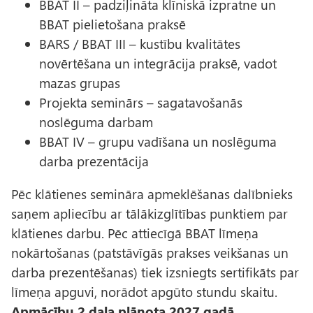
BBAT II – padziļināta klīniskā izpratne un
BBAT pielietošana praksē
BARS / BBAT III – kustību kvalitātes
novērtēšana un integrācija praksē, vadot
mazas grupas
Projekta seminārs – sagatavošanās
noslēguma darbam
BBAT IV – grupu vadīšana un noslēguma
darba prezentācija
Pēc klātienes semināra apmeklēšanas dalībnieks
saņem apliecību ar tālākizglītības punktiem par
klātienes darbu. Pēc attiecīgā BBAT līmeņa
nokārtošanas (patstāvīgās prakses veikšanas un
darba prezentēšanas) tiek izsniegts sertifikāts par
līmeņa apguvi, norādot apgūto stundu skaitu.
Apmācību 2.daļa plānota 2027.gadā