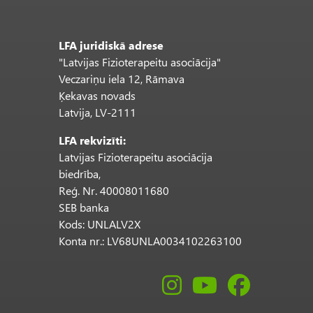
LFA juridiskā adrese
"Latvijas Fizioterapeitu asociācija"
Veczariņu iela 12, Rāmava
Ķekavas novads
Latvija, LV-2111
LFA rekvizīti:
Latvijas Fizioterapeitu asociācija
biedrība,
Reģ. Nr. 40008011680
SEB banka
Kods: UNLALV2X
Konta nr.: LV68UNLA0034102263100