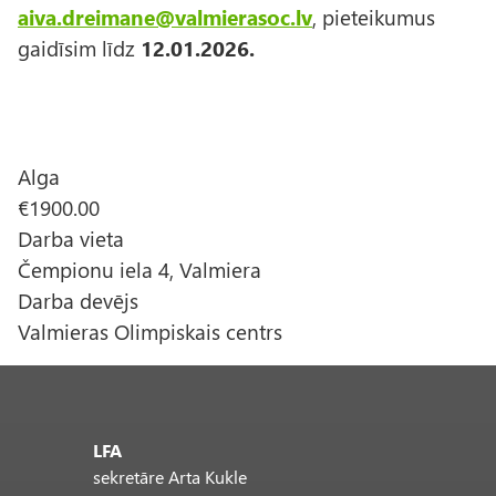
aiva.dreimane@valmierasoc.lv
, pieteikumus
gaidīsim līdz
12.01.2026.
Alga
€1900.00
Darba vieta
Čempionu iela 4, Valmiera
Darba devējs
Valmieras Olimpiskais centrs
LFA
sekretāre Arta Kukle