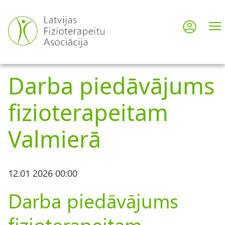
Pārlekt
uz
Pieslē
User
galveno
saturu
acco
Darba piedāvājums
men
fizioterapeitam
Valmierā
12.01 2026 00:00
Darba piedāvājums
fizioterapeitam