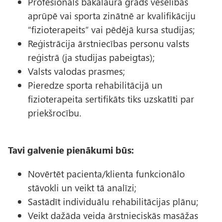
Profesionāls bakalaura grāds veselības
aprūpē vai sporta zinātnē ar kvalifikāciju
“fizioterapeits” vai pēdējā kursa studijas;
Reģistrācija ārstniecības personu valsts
reģistrā (ja studijas pabeigtas);
Valsts valodas prasmes;
Pieredze sporta rehabilitācijā un
fizioterapeita sertifikāts tiks uzskatīti par
priekšrocību.
Tavi galvenie pienākumi būs:
Novērtēt pacienta/klienta funkcionālo
stāvokli un veikt tā analīzi;
Sastādīt individuālu rehabilitācijas plānu;
Veikt dažāda veida ārstnieciskās masāžas