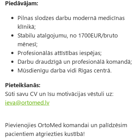
Piedāvājam:
Pilnas slodzes darbu modernā medicīnas
klīnikā;
Stabilu atalgojumu, no 1700EUR/bruto
mēnesī;
Profesionālās attīstības iespējas;
Darbu draudzīgā un profesionālā komandā;
Mūsdienīgu darba vidi Rīgas centrā.
Pieteikšanās:
Sūti savu CV un īsu motivācijas vēstuli uz:
ieva@ortomed.lv
Pievienojies OrtoMed komandai un palīdzēsim
pacientiem atgriezties kustībā!