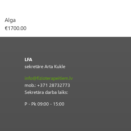
Alga
€1700.00
LFA
sekretāre Arta Kukle
info@fizioterapeitiem.lv
mob.: +371 28732773
Sekretāra darba laiks:
P - Pk 09:00 - 15:00