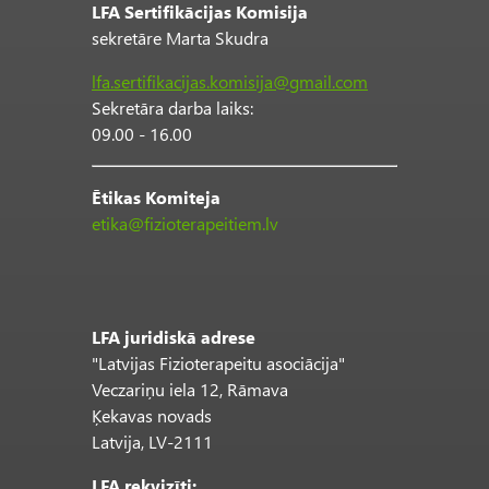
LFA Sertifikācijas Komisija
sekretāre Marta Skudra
lfa.sertifikacijas.komisija@gmail.com
Sekretāra darba laiks:
09.00 - 16.00
Ētikas Komiteja
etika@fizioterapeitiem.lv
LFA juridiskā adrese
"Latvijas Fizioterapeitu asociācija"
Veczariņu iela 12, Rāmava
Ķekavas novads
Latvija, LV-2111
LFA rekvizīti: