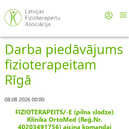
Pārlekt
uz
Pieslē
User
galveno
saturu
acco
Darba piedāvājums
men
fizioterapeitam
Rīgā
08.08 2026 00:00
FIZIOTERAPEITS/-E (pilna slodze)
Klīnika OrtoMed (Reģ.Nr.
40203491756) aicina komandai