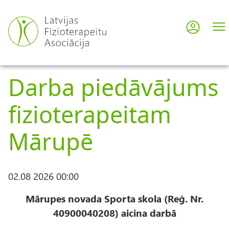
Pārlekt
uz
Pieslē
User
galveno
saturu
acco
Darba piedāvājums
men
fizioterapeitam
Mārupē
02.08 2026 00:00
Mārupes novada Sporta skola (Reģ. Nr.
40900040208) aicina darbā