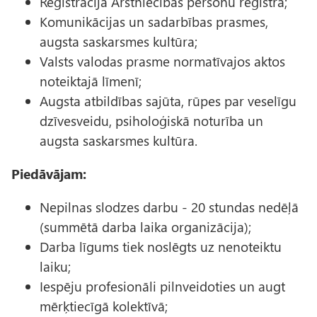
Reģistrācija Ārstniecības personu reģistrā;
Komunikācijas un sadarbības prasmes,
augsta saskarsmes kultūra;
Valsts valodas prasme normatīvajos aktos
noteiktajā līmenī;
Augsta atbildības sajūta, rūpes par veselīgu
dzīvesveidu, psiholoģiskā noturība un
augsta saskarsmes kultūra.
Piedāvājam:
Nepilnas slodzes darbu - 20 stundas nedēļā
(summētā darba laika organizācija);
Darba līgums tiek noslēgts uz nenoteiktu
laiku;
Iespēju profesionāli pilnveidoties un augt
mērķtiecīgā kolektīvā;