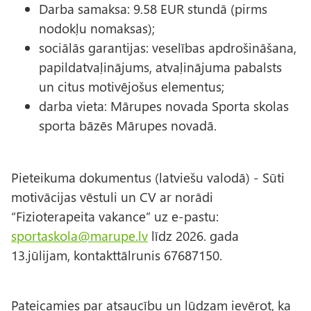
Darba samaksa: 9.58 EUR stundā (pirms
nodokļu nomaksas);
sociālās garantijas: veselības apdrošināšana,
papildatvaļinājums, atvaļinājuma pabalsts
un citus motivējošus elementus;
darba vieta: Mārupes novada Sporta skolas
sporta bāzēs Mārupes novadā.
Pieteikuma dokumentus (latviešu valodā) - Sūti
motivācijas vēstuli un CV ar norādi
“Fizioterapeita vakance” uz e-pastu:
sportaskola@marupe.lv
līdz 2026. gada
13.jūlijam, kontakttālrunis 67687150.
Pateicamies par atsaucību un lūdzam ievērot, ka