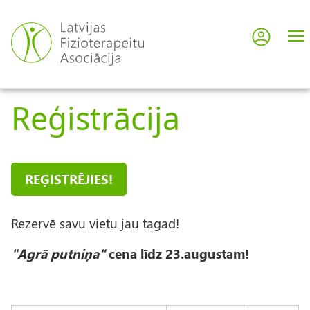
Pārlekt
uz
Pieslē
User
galveno
saturu
acco
Reģistrācija
men
REĢISTRĒJIES!
Rezervē savu vietu jau tagad!
"Agrā putniņa"
cena līdz 23.augustam!