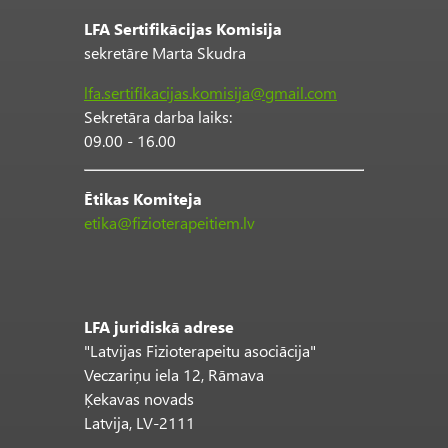
LFA Sertifikācijas Komisija
sekretāre Marta Skudra
lfa.sertifikacijas.komisija@gmail.com
Sekretāra darba laiks:
09.00 - 16.00
Ētikas Komiteja
etika@fizioterapeitiem.lv
LFA juridiskā adrese
"Latvijas Fizioterapeitu asociācija"
Veczariņu iela 12, Rāmava
Ķekavas novads
Latvija, LV-2111