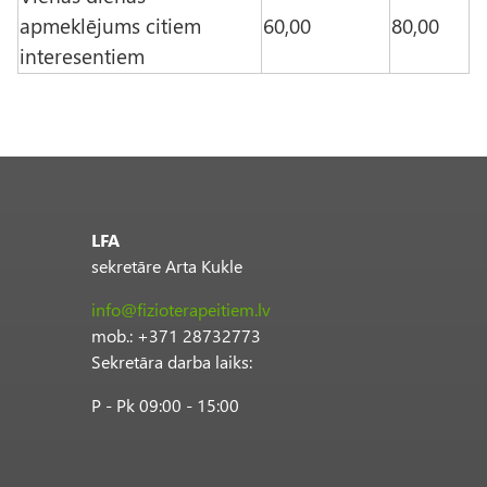
apmeklējums citiem
60,00
80,00
interesentiem
LFA
sekretāre Arta Kukle
info@fizioterapeitiem.lv
mob.: +371 28732773
Sekretāra darba laiks:
P - Pk 09:00 - 15:00