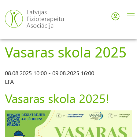
Pārlekt
uz
Pieslē
User
galveno
saturu
acco
Vasaras skola 2025
men
08.08.2025 10:00
-
09.08.2025 16:00
LFA
Vasaras skola 2025!
A
t
t