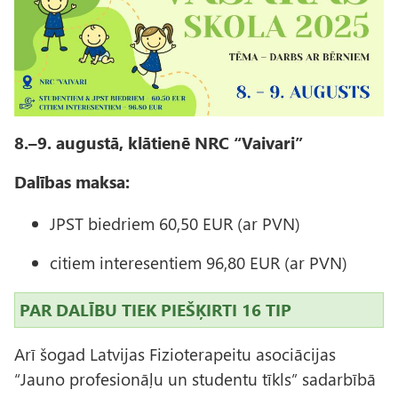
ē
l
s
8.–9. augustā, klātienē NRC “Vaivari”
Dalības maksa:
JPST biedriem 60,50 EUR (ar PVN)
citiem interesentiem 96,80 EUR (ar PVN)
PAR DALĪBU TIEK PIEŠĶIRTI 16 TIP
Arī šogad Latvijas Fizioterapeitu asociācijas
“Jauno profesionāļu un studentu tīkls” sadarbībā