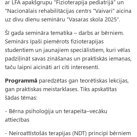
ar LFA apakšgrupu “Fizioterapija pediatrijā” un
"Nacionālais rehabilitācijas centrs "Vaivari" aicina
uz divu dienu semināru “Vasaras skola 2025”.
Šī gada semināra tematika – darbs ar bērniem.
Seminārs īpaši piemērots fizioterapijas
studentiem un jaunajiem speciālistiem, kuri vēlas
padziļināt savas zināšanas un praktiskās iemaņas,
taču laipni aicināti arī citi interesenti.
Programmā
paredzētas gan teorētiskas lekcijas,
gan praktiskas meistarklases. Tiks apskatītas
šādas tēmas:
- Bērna psiholoģija un terapeita–vecāku
attiecības
- Neiroattīstošās terapijas (NDT) principi bērniem