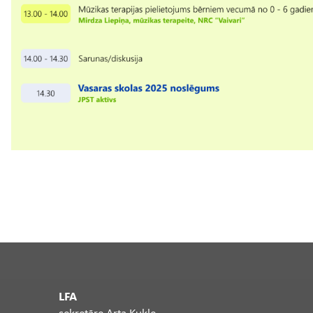
LFA
sekretāre Arta Kukle