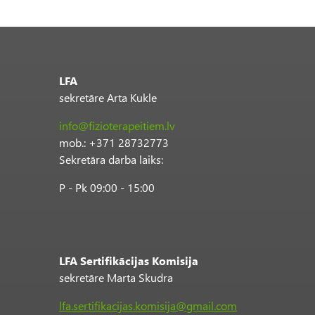
LFA
sekretāre Arta Kukle
info@fizioterapeitiem.lv
mob.: +371 28732773
Sekretāra darba laiks:
P - Pk 09:00 - 15:00
LFA Sertifikācijas Komisija
sekretāre Marta Skudra
lfa.sertifikacijas.komisija@gmail.com