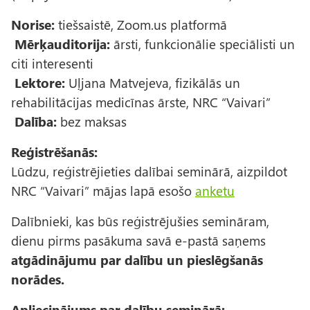
Norise:
tiešsaistē, Zoom.us platformā
Mērķauditorija:
ārsti, funkcionālie speciālisti un
citi interesenti
Lektore:
Uļjana Matvejeva, fizikālās un
rehabilitācijas medicīnas ārste, NRC “Vaivari”
Dalība:
bez maksas
Reģistrēšanās:
Lūdzu, reģistrējieties dalībai seminārā, aizpildot
NRC “Vaivari” mājas lapā esošo
anketu
Dalībnieki, kas būs reģistrējušies semināram,
dienu pirms pasākuma savā e-pastā saņems
atgādinājumu par dalību un pieslēgšanās
norādes.
Apliecinājums par dalību seminārā: