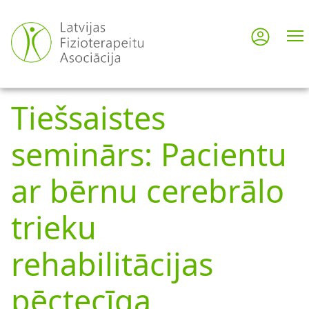
Pārlekt
uz
Pieslē
User
galveno
saturu
acco
Tiešsaistes
men
seminārs: Pacientu
ar bērnu cerebrālo
trieku
rehabilitācijas
pēctecīga