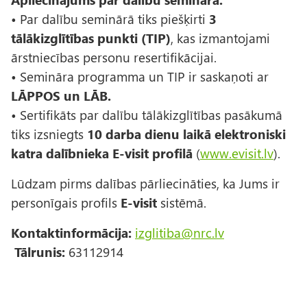
• Par dalību seminārā tiks piešķirti
3
tālākizglītības punkti (TIP)
, kas izmantojami
ārstniecības personu resertifikācijai.
• Semināra programma un TIP ir saskaņoti ar
LĀPPOS un LĀB.
• Sertifikāts par dalību tālākizglītības pasākumā
tiks izsniegts
10 darba dienu laikā elektroniski
katra dalībnieka E-visit profilā
(
www.evisit.lv
).
Lūdzam pirms dalības pārliecināties, ka Jums ir
personīgais profils
E-visit
sistēmā.
Kontaktinformācija:
izglitiba@nrc.lv
Tālrunis:
63112914