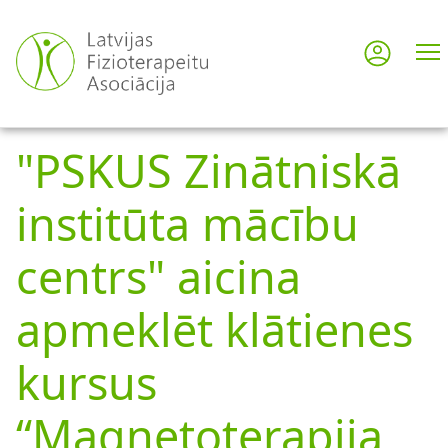
Pārlekt
uz
Pieslē
User
galveno
saturu
acco
"PSKUS Zinātniskā
men
institūta mācību
centrs" aicina
apmeklēt klātienes
kursus
“Magnetoterapija