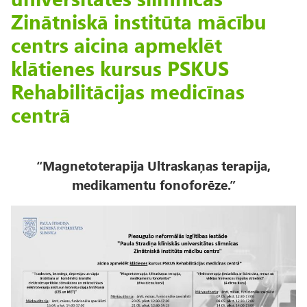
Zinātniskā institūta mācību
centrs aicina apmeklēt
klātienes kursus PSKUS
Rehabilitācijas medicīnas
centrā
“Magnetoterapija Ultraskaņas terapija,
medikamentu fonoforēze.”
A
t
t
ē
l