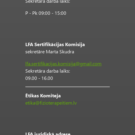
Sekretāra darba laiks:
P - Pk 09:00 - 15:00
LFA Sertifikācijas Komisija
sekretāre Marta Skudra
lfa.sertifikacijas.komisija@gmail.com
Sekretāra darba laiks:
09.00 - 16.00
Ētikas Komiteja
etika@fizioterapeitiem.lv
LFA juridiskā adrese