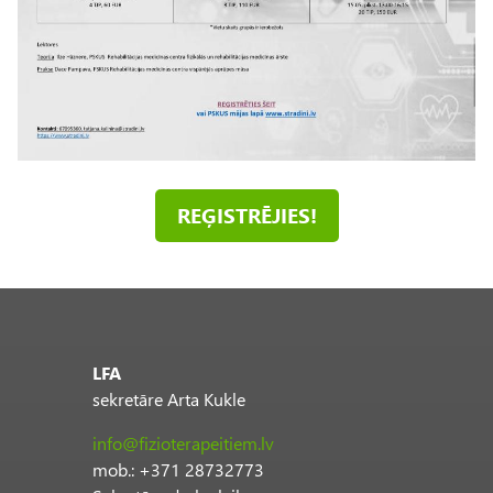
s
REĢISTRĒJIES!
LFA
sekretāre Arta Kukle
info@fizioterapeitiem.lv
mob.: +371 28732773