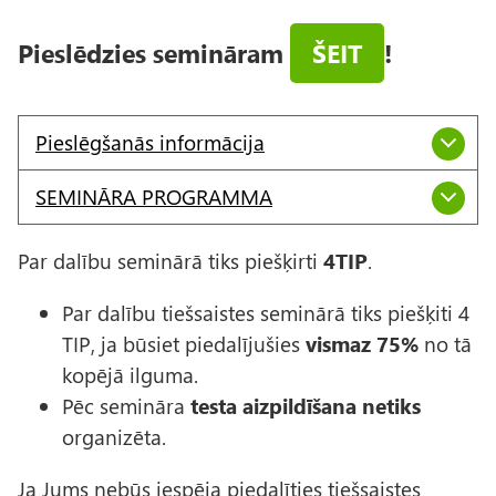
Pieslēdzies semināram
ŠEIT
!
Pieslēgšanās informācija
SEMINĀRA PROGRAMMA
Par dalību seminārā tiks piešķirti
4TIP
.
Par dalību tiešsaistes seminārā tiks piešķiti 4
TIP, ja būsiet piedalījušies
vismaz 75%
no tā
kopējā ilguma.
Pēc semināra
testa aizpildīšana netiks
organizēta.
Ja Jums nebūs iespēja piedalīties tiešsaistes