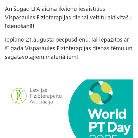
Arī šogad LFA aicina ikvienu iesaistīties
Vispasaules Fizioterapijas dienai veltītu aktivitāšu
īstenošanā!
Ieplāno 21.augusta pēcpusdienu, lai iepazītos ar
šī gada Vispasaules Fizioterapijas dienas tēmu un
sagatavotajiem materiāliem!
A
t
t
ē
l
s