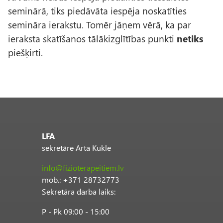
seminārā, tiks piedāvāta iespēja noskatīties
semināra ierakstu. Tomēr jāņem vērā, ka par
ieraksta skatīšanos tālākizglītības punkti
netiks
piešķirti.
LFA
sekretāre Arta Kukle
info@fizioterapeitiem.lv
mob.: +371 28732773
Sekretāra darba laiks:
P - Pk 09:00 - 15:00