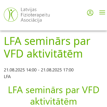
Pārlekt
uz
Pieslē
User
galveno
saturu
acco
LFA seminārs par
men
VFD aktivitātēm
21.08.2025 14:00
-
21.08.2025 17:00
LFA
LFA seminārs par VFD
aktivitātēm