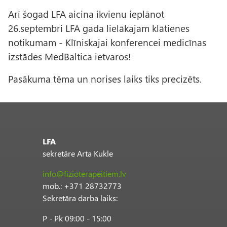
Arī šogad LFA aicina ikvienu ieplānot
26.septembri LFA gada lielākajam klātienes
notikumam - Klīniskajai konferencei medicīnas
izstādes MedBaltica ietvaros!
Pasākuma tēma un norises laiks tiks precizēts.
LFA
sekretāre Arta Kukle
info@fizioterapeitiem.lv
mob.: +371 28732773
Sekretāra darba laiks:
P - Pk 09:00 - 15:00