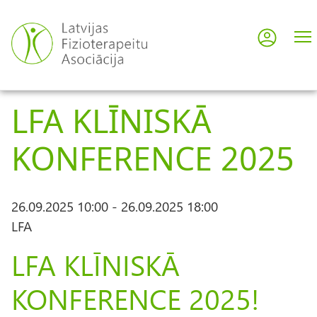
Pārlekt
uz
Pieslē
User
galveno
saturu
acco
LFA KLĪNISKĀ
men
KONFERENCE 2025
26.09.2025 10:00
-
26.09.2025 18:00
LFA
LFA KLĪNISKĀ
KONFERENCE 2025!