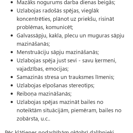
Mazāks nogurums darba dienas beigās;
Uzlabojas radošās spējas, vieglāk
koncentrēties, plānot uz priekšu, risināt
problēmas, komunicēt;
Galvassāpju, kakla, plecu un muguras sāpju
mazināšanās;
Menstruāciju sāpju mazināšanās;
Uzlabojas spēja just sevi - savu ķermeni,
vajadzības, emocijas;
Samazinās stresa un trauksmes līmenis;
Uzlabojas elpošanas stereotips;
Reiboņa mazināšanās;
Uzlabojas spējas mazināt bailes no
noteiktām situācijām, piemēram, bailes no
zobārsta, u.c..
Pēc klātienes nodarbībām oktobrī dalībnieki