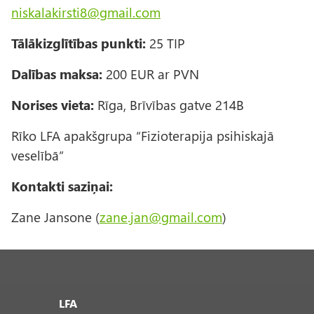
niskalakirsti8@gmail.com
Tālākizglītības punkti:
25 TIP
Dalības maksa:
200 EUR ar PVN
Norises vieta:
Rīga, Brīvības gatve 214B
Rīko LFA apakšgrupa “Fizioterapija psihiskajā
veselībā”
Kontakti saziņai:
Zane Jansone (
zane.jan@gmail.com
)
LFA