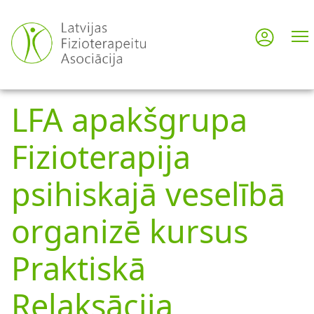
Pārlekt
uz
Pieslē
User
galveno
saturu
acco
LFA apakšgrupa
men
Fizioterapija
psihiskajā veselībā
organizē kursus
Praktiskā
Relaksācija