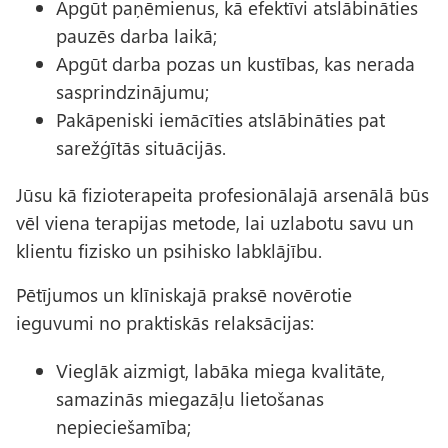
Apgūt paņēmienus, kā efektīvi atslābināties
pauzēs darba laikā;
Apgūt darba pozas un kustības, kas nerada
sasprindzinājumu;
Pakāpeniski iemācīties atslābināties pat
sarežģītās situācijās.
Jūsu kā fizioterapeita profesionālajā arsenālā būs
vēl viena terapijas metode, lai uzlabotu savu un
klientu fizisko un psihisko labklājību.
Pētījumos un klīniskajā praksē novērotie
ieguvumi no praktiskās relaksācijas:
Vieglāk aizmigt, labāka miega kvalitāte,
samazinās miegazāļu lietošanas
nepieciešamība;