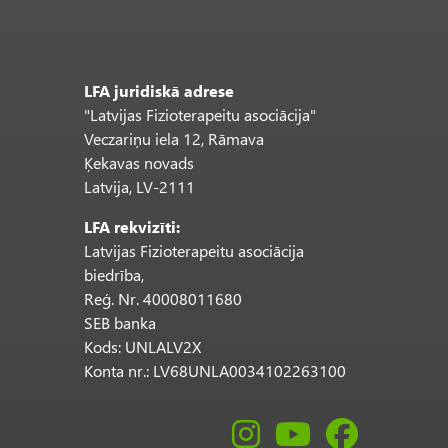
LFA juridiskā adrese
"Latvijas Fizioterapeitu asociācija"
Veczariņu iela 12, Rāmava
Ķekavas novads
Latvija, LV-2111
LFA rekvizīti:
Latvijas Fizioterapeitu asociācija
biedrība,
Reģ. Nr. 40008011680
SEB banka
Kods: UNLALV2X
Konta nr.: LV68UNLA0034102263100