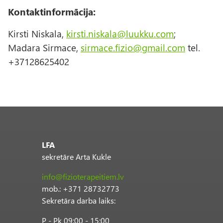
Kontaktinformācija:
Kirsti Niskala,
kirsti.niskala@luukku.com
;
Madara Sirmace,
sirmace.fizio@gmail.com
tel.
+37128625402
LFA
sekretāre Arta Kukle
info@fizioterapeitiem.lv
mob.: +371 28732773
Sekretāra darba laiks:
P - Pk 09:00 - 15:00