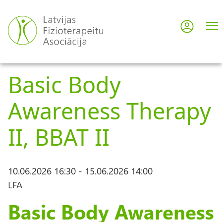
Pārlekt
uz
Pieslē
User
galveno
saturu
acco
Basic Body
men
Awareness Therapy
II, BBAT II
10.06.2026 16:30
-
15.06.2026 14:00
LFA
Basic Body Awareness