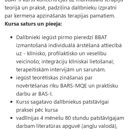
teorijā un praksē, padziļina dalībnieku izpratni
par ķermeņa apzināšanās terapijas pamatiem.
Kursa saturs un pieeja:
Dalībnieki iegūst pirmo pieredzi BBAT
izmantošanā individuālā ārstēšanā attiecībā
uz - klīnisko, profilaktisko un veselību
veicinošo; integrāciju klīniskai lietošanai;
terapeitiskām intervijām un sarunām.
iegūst teorētiskas zināšanas par
novērtēšanas rīku BARS-MQE un praktisku
darbu ar BAS-I.
Kurss sagatavo dalībniekus patstāvīgai
praksei pēc kursa
vadlīnijas 4 mēnešu 80 stundu patstāvīgajam
darbam literatūras apguvē (angļu valodā),