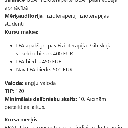
apmācībā
Mērķauditorija
: fizioterapeiti, fizioterapijas
studenti
Kursu maksa:
LFA apakšgrupas Fizioterapija Psihiskajā
veselībā biedrs 400 EUR
LFA biedrs 450 EUR
Nav LFA biedrs 500 EUR
Valoda:
angļu valoda
TIP
: 120
Minimālais dalībnieku skaits:
10. Aicinām
pieteikties laikus.
Kursa mērķis:
BBAT II kurss koncentrējas uz individuālu terapiju