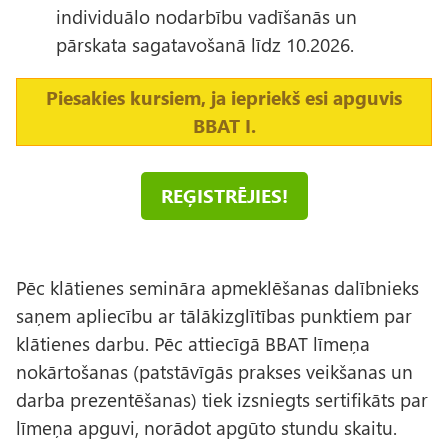
individuālo nodarbību vadīšanās un
pārskata sagatavošanā līdz 10.2026.
Piesakies kursiem, ja iepriekš esi apguvis
BBAT I.
REĢISTRĒJIES!
Pēc klātienes semināra apmeklēšanas dalībnieks
saņem apliecību ar tālākizglītības punktiem par
klātienes darbu. Pēc attiecīgā BBAT līmeņa
nokārtošanas (patstāvīgās prakses veikšanas un
darba prezentēšanas) tiek izsniegts sertifikāts par
līmeņa apguvi, norādot apgūto stundu skaitu.