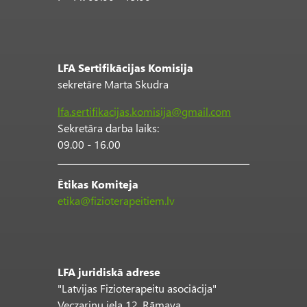
LFA Sertifikācijas Komisija
sekretāre Marta Skudra
lfa.sertifikacijas.komisija@gmail.com
Sekretāra darba laiks:
09.00 - 16.00
Ētikas Komiteja
etika@fizioterapeitiem.lv
LFA juridiskā adrese
"Latvijas Fizioterapeitu asociācija"
Veczariņu iela 12, Rāmava