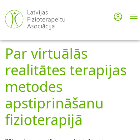
Pārlekt
uz
Pieslē
User
galveno
saturu
acco
Par virtuālās
men
realitātes terapijas
metodes
apstiprināšanu
fizioterapijā