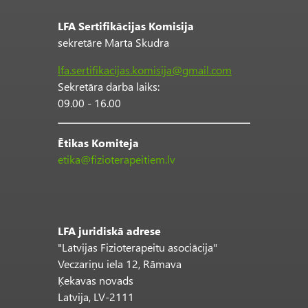
LFA Sertifikācijas Komisija
sekretāre Marta Skudra
lfa.sertifikacijas.komisija@gmail.com
Sekretāra darba laiks:
09.00 - 16.00
Ētikas Komiteja
etika@fizioterapeitiem.lv
LFA juridiskā adrese
"Latvijas Fizioterapeitu asociācija"
Veczariņu iela 12, Rāmava
Ķekavas novads
Latvija, LV-2111