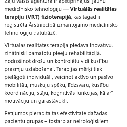
Zāļu valsts aģentūra ir apstiprinājusi jaunu
medicīnisko tehnoloģiju —
Virtuālās realitātes
terapiju (VRT) fizioterapijā
, kas tagad ir
reģistrēta Ārstniecībā izmantojamo medicīnisko
tehnoloģiju datubāzē.
Virtuālās realitātes terapija piedāvā inovatīvu,
zinātniski pamatotu pieeju rehabilitācijā,
nodrošinot drošu un kontrolētu vidi kustību
prasmju uzlabošanai. Terapijas mērķi tiek
pielāgoti individuāli, veicinot aktīvo un pasīvo
mobilitāti, muskuļu spēku, līdzsvaru, kustību
koordināciju, stāju, kognitīvās funkcijas, kā arī
motivāciju un garastāvokli.
Pētījumos pierādīta tās efektivitāte dažādās
pacientu grupās – tostarp ar neiroloģiskiem