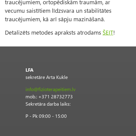
traucējumiem, ortopēdiskām traumām, ar
vecumu saistītiem līdzsvara un stabilitātes
traucējumiem, kā arī sāpju mazināšanā.
Detalizēts metodes apraksts atrodams
ŠEIT
!
LFA
sekretāre Arta Kukle
info@fizioterapeitiem.lv
mob.: +371 28732773
Sekretāra darba laiks:
P - Pk 09:00 - 15:00