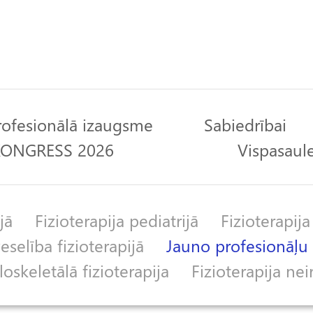
rofesionālā izaugsme
Sabiedrībai
 KONGRESS 2026
Vispasaule
jā
Fizioterapija pediatrijā
Fizioterapija
selība fizioterapijā
Jauno profesionāļu 
skeletālā fizioterapija
Fizioterapija nei