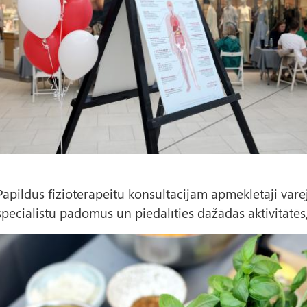
s
Papildus fizioterapeitu konsultācijām apmeklētāji varē
speciālistu padomus un piedalīties dažādās aktivitātēs,
A
t
t
ē