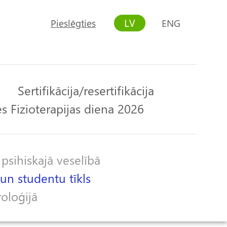
LV
Pieslēgties
ENG
User
account
menu
Sertifikācija/resertifikācija
s Fizioterapijas diena 2026
 psihiskajā veselībā
un studentu tīkls
roloģijā