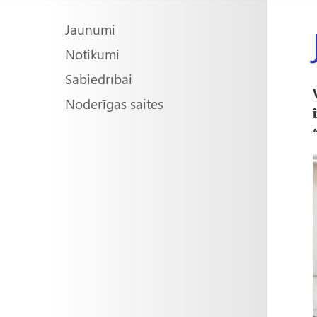
Main
Jaunumi
Notikumi
navigation
Sabiedrībai
Noderīgas saites
l