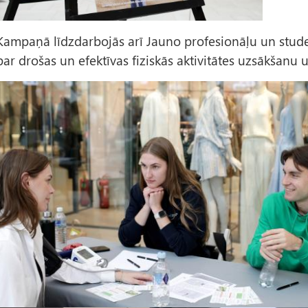
Kampaņā līdzdarbojās arī Jauno profesionāļu un student
par drošas un efektīvas fiziskās aktivitātes uzsākšan
A
t
t
ē
s