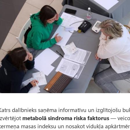
A
t
t
ē
s
Katrs dalībnieks saņēma informatīvu un izglītojošu bukl
izvērtējot
metabolā sindroma riska faktorus
— veicot
ķermeņa masas indeksu un nosakot vidukļa apkārtmēr