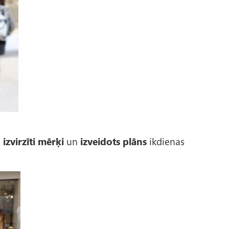
i
izvirzīti mērķi
un
izveidots plāns
ikdienas