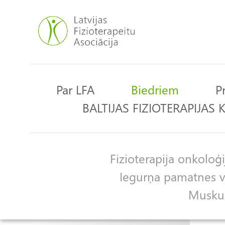
Pārlekt
uz
galveno
saturu
Par LFA
Biedriem
P
Main
BALTIJAS FIZIOTERAPIJAS
navigation
Fizioterapija onkoloģi
Apakšgrupas
Iegurņa pamatnes ve
Muskulo