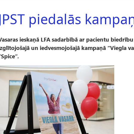
JPST piedalās kampaņ
Vasaras ieskaņā LFA sadarbībā ar pacientu biedrību “P
izglītojošajā un iedvesmojošajā kampaņā “Viegla vas
“Spice”.
A
t
t
ē
s