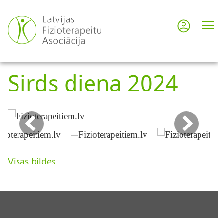
Pārlekt
uz
Pieslē
User
galveno
saturu
acco
Sirds diena 2024
men
Visas bildes