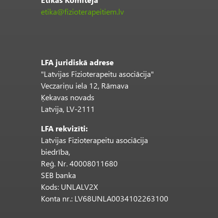
etika@fizioterapeitiem.lv
LFA juridiskā adrese
"Latvijas Fizioterapeitu asociācija"
Veczariņu iela 12, Rāmava
Ķekavas novads
Latvija, LV-2111
LFA rekvizīti:
Latvijas Fizioterapeitu asociācija
biedrība,
Reģ. Nr. 40008011680
SEB banka
Kods: UNLALV2X
Konta nr.: LV68UNLA0034102263100