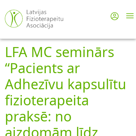
Skip
to
Log in
User
main
content
acco
LFA MC seminārs
men
“Pacients ar
Adhezīvu kapsulītu
fizioterapeita
praksē: no
aizdomām līdz