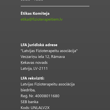
Ētikas Komiteja
etika@fizioterapeitiem.lv
LFA juridiskā adrese
"Latvijas Fizioterapeitu asociācija"
Veczariņu iela 12, Rāmava
Ķekavas novads
Latvija, LV-2111
LFA rekvizīti:
Latvijas Fizioterapeitu asociācija
biedrība,
Reģ. Nr. 40008011680
SEB banka
Kods: UNLALV2X