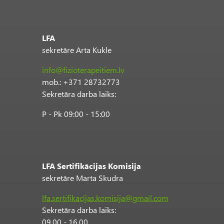
LFA
sekretāre Arta Kukle
info@fizioterapeitiem.lv
mob.: +371 28732773
Sekretāra darba laiks:
P - Pk 09:00 - 15:00
LFA Sertifikācijas Komisija
sekretāre Marta Skudra
lfa.sertifikacijas.komisija@gmail.com
Sekretāra darba laiks:
09.00 - 16.00