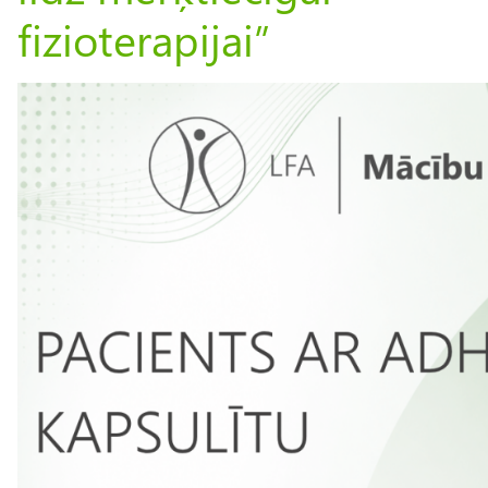
fizioterapijai”
I
m
a
g
e