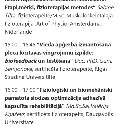
Etapi,mērķi, fizioterapijas metodes”
Sabīne
Tilta
, fizioterapeite/M.Sc. Muskuloskeletālajā
fizioterapijā, Art of Physio, Amsterdama,
Nīderlande
15:00 - 15:45
“Viedā apģērba izmantošana
pleca locītavas vingrojumu izpildē:
biofeedback
un testēšana”
Doc. PhD. Guna
Semjonova
, sertificēta fizioterapeite, Rīgas
Stradiņa Universitāte
16:00 - 17:00
“Fizioloģiski un biomehāniski
pamatota slodzes optimizācija adhezīvā
kapsulīta rehabilitācijā”
Mg.Sc.Sal.Valērijs
Kņaževs
, sertificēts fizioterapeits, Daugavpils
Universitāte