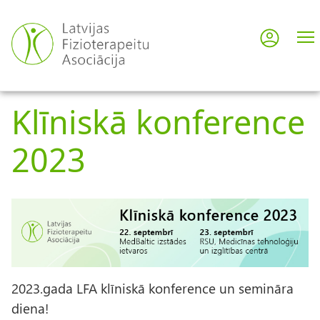
Skip
to
Log in
User
main
content
acco
Klīniskā konference
men
2023
2023.gada LFA klīniskā konference un semināra
diena!