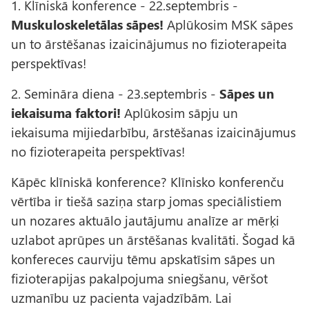
1. Klīniskā konference - 22.septembris -
Muskuloskeletālas sāpes!
Aplūkosim MSK sāpes
un to ārstēšanas izaicinājumus no fizioterapeita
perspektīvas!
2. Semināra diena - 23.septembris -
Sāpes un
iekaisuma faktori!
Aplūkosim sāpju un
iekaisuma mijiedarbību, ārstēšanas izaicinājumus
no fizioterapeita perspektīvas!
Kāpēc klīniskā konference? Klīnisko konferenču
vērtība ir tiešā saziņa starp jomas speciālistiem
un nozares aktuālo jautājumu analīze ar mērķi
uzlabot aprūpes un ārstēšanas kvalitāti. Šogad kā
konfereces caurviju tēmu apskatīsim sāpes un
fizioterapijas pakalpojuma sniegšanu, vēršot
uzmanību uz pacienta vajadzībām. Lai