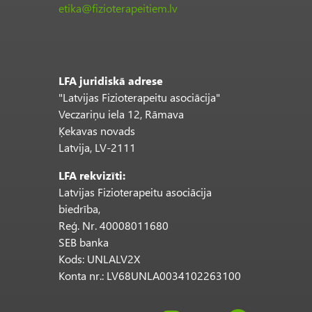
etika@fizioterapeitiem.lv
LFA juridiskā adrese
"Latvijas Fizioterapeitu asociācija"
Veczariņu iela 12, Rāmava
Ķekavas novads
Latvija, LV-2111
LFA rekvizīti:
Latvijas Fizioterapeitu asociācija
biedrība,
Reģ. Nr. 40008011680
SEB banka
Kods: UNLALV2X
Konta nr.: LV68UNLA0034102263100