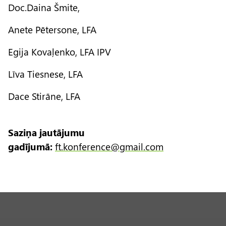
Doc.Daina Šmite,
Anete Pētersone, LFA
Egija Kovaļenko, LFA IPV
Līva Tiesnese, LFA
Dace Stirāne, LFA
Saziņa jautājumu
gadījumā:
ft.konference@gmail.com