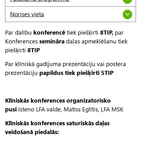
Norises vieta
Par dalību
konferencē
tiek piešķirti
8TIP,
par
Konferences
semināra
daļas apmeklēšanu tiek
piešķirti
8TIP
Par klīniskā gadījuma prezentāciju vai postera
prezentāciju
papildus tiek piešķirti 5TIP
Klīniskās konferences organizatorisko
pusi
īsteno LFA valde, Matīss Eglītis, LFA MSK
Klīniskās konferences saturiskās daļas
veidošanā piedalās: