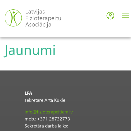
Skip
to
Log in
User
main
content
acco
Jaunumi
men
LFA
sekretāre Arta Kukle
info@fizioterapeitiem.lv
mob.: +371 28732773
Sekretāra darba laiks: