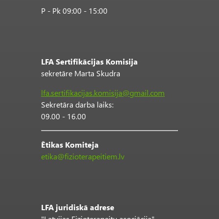
P - Pk 09:00 - 15:00
LFA Sertifikācijas Komisija
sekretāre Marta Skudra
lfa.sertifikacijas.komisija@gmail.com
Sekretāra darba laiks:
09.00 - 16.00
Ētikas Komiteja
etika@fizioterapeitiem.lv
LFA juridiskā adrese
"Latvijas Fizioterapeitu asociācija"