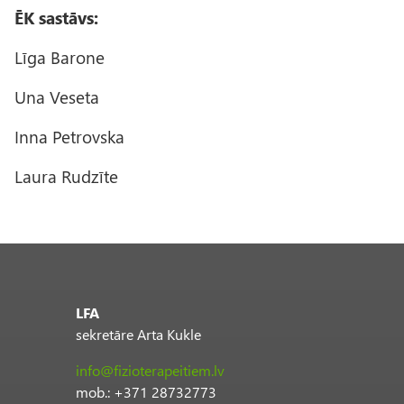
ĒK sastāvs:
Līga Barone
Una Veseta
Inna Petrovska
Laura Rudzīte
LFA
sekretāre Arta Kukle
info@fizioterapeitiem.lv
mob.: +371 28732773