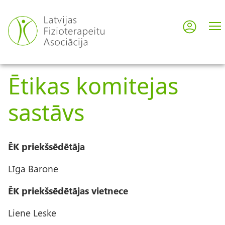
Skip
to
Log in
User
main
content
acco
Ētikas komitejas
men
sastāvs
ĒK priekšsēdētāja
Līga Barone
ĒK priekšsēdētājas vietnece
Liene Leske