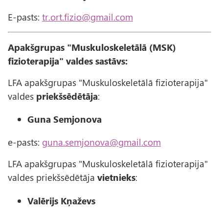
E-pasts:
tr.ort.fizio@gmail.com
Apakšgrupas "Muskuloskeletālā (MSK)
fizioterapija" valdes sastāvs:
LFA apakšgrupas "Muskuloskeletālā fizioterapija"
valdes
priekšsēdētāja
:
Guna Semjonova
e-pasts:
guna.semjonova@gmail.com
LFA apakšgrupas "Muskuloskeletālā fizioterapija"
valdes priekšsēdētāja
vietnieks
:
Valērijs Kņaževs