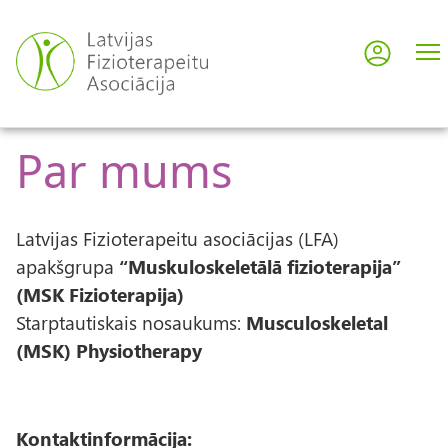
Skip
to
Log in
User
main
content
acco
Par mums
men
Latvijas Fizioterapeitu asociācijas (LFA)
apakšgrupa
“Muskuloskeletālā fizioterapija”
(MSK Fizioterapija)
Starptautiskais nosaukums:
Musculoskeletal
(MSK) Physiotherapy
Kontaktinformācija: