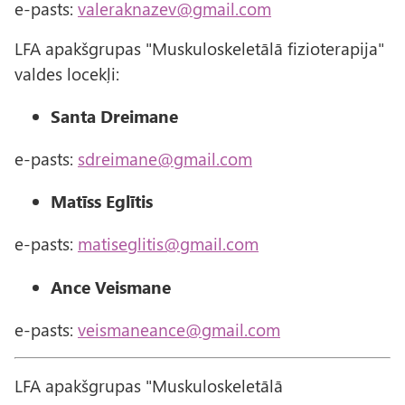
e-pasts:
valeraknazev@gmail.com
LFA apakšgrupas "Muskuloskeletālā fizioterapija"
valdes locekļi:
Santa Dreimane
e-pasts:
sdreimane@gmail.com
Matīss Eglītis
e-pasts:
matiseglitis@gmail.com
Ance Veismane
e-pasts:
veismaneance@gmail.com
LFA apakšgrupas "Muskuloskeletālā