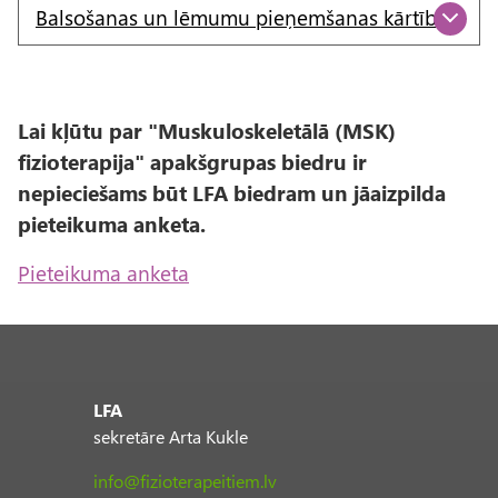
Balsošanas un lēmumu pieņemšanas kārtība
Lai kļūtu par "Muskuloskeletālā (MSK)
fizioterapija" apakšgrupas biedru ir
nepieciešams būt LFA biedram un jāaizpilda
pieteikuma anketa.
Pieteikuma anketa
LFA
sekretāre Arta Kukle
info@fizioterapeitiem.lv