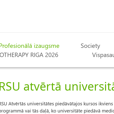
Profesionālā izaugsme
Society
OTHERAPY RIGA 2026
Vispasau
RSU atvērtā universit
RSU Atvērtās universitātes piedāvātajos kursos ikviens k
programmā vai tās daļā, ko universitāte piedāvā medic