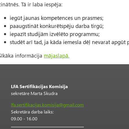
zinātnēs. Tā ir laba iespēja:
iegūt jaunas kompetences un prasmes;
paaugstināt konkurētspēju darba tirgū;
iepazīt studijām izvēlēto programmu;
studēt arī tad, ja kāda iemesla dēļ nevarat apgūt
Sīkāka informācija
mājaslapā.
LFA Sertifikācijas Komisija
sekretāre Marta Skudra
lfa.sertifikacijas.komisija@gmail.com
Sekretāra darba laiks:
09.00 - 16.00