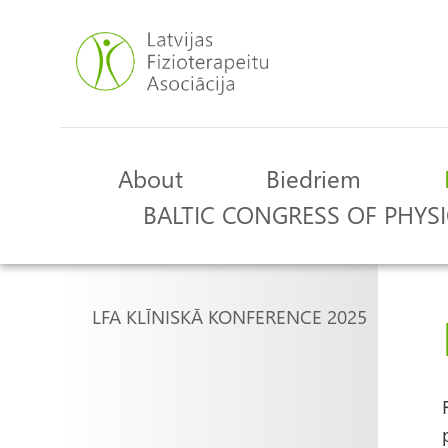
Skip
to
main
content
About
Biedriem
Main
BALTIC CONGRESS OF PHYSI
navigation
Main
LFA KLĪNISKĀ KONFERENCE 2025
navigation