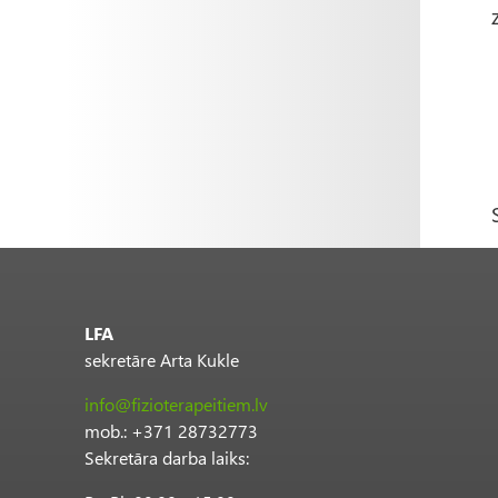
LFA
sekretāre Arta Kukle
info@fizioterapeitiem.lv
mob.: +371 28732773
Sekretāra darba laiks: