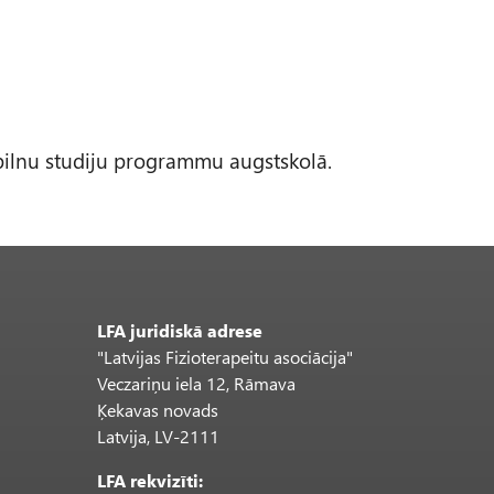
 pilnu studiju programmu augstskolā.
LFA juridiskā adrese
"Latvijas Fizioterapeitu asociācija"
Veczariņu iela 12, Rāmava
Ķekavas novads
Latvija, LV-2111
LFA rekvizīti: