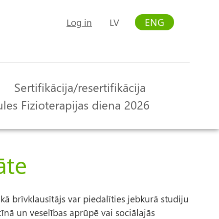
ENG
Log in
LV
User
account
menu
Sertifikācija/resertifikācija
les Fizioterapijas diena 2026
āte
ā brīvklausītājs var piedalīties jebkurā studiju
īnā un veselības aprūpē vai sociālajās