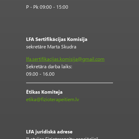
P - Pk 09:00 - 15:00
LFA Sertifikācijas Komisija
sekretāre Marta Skudra
lfa.sertifikacijas.komisija@gmail.com
Sekretāra darba laiks:
09.00 - 16.00
Ētikas Komiteja
etika@fizioterapeitiem.lv
LFA juridiskā adrese
"Latvijas Fizioterapeitu asociācija"