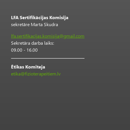
LFA Sertifikācijas Komisija
sekretāre Marta Skudra
lfa.sertifikacijas.komisija@gmail.com
Sekretāra darba laiks:
09.00 - 16.00
Ētikas Komiteja
etika@fizioterapeitiem.lv