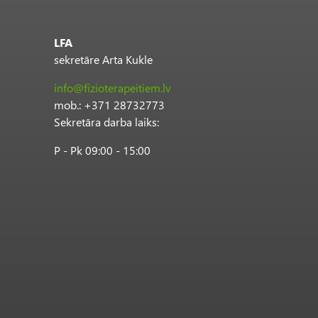
LFA
sekretāre Arta Kukle
info@fizioterapeitiem.lv
mob.: +371 28732773
Sekretāra darba laiks:
P - Pk 09:00 - 15:00