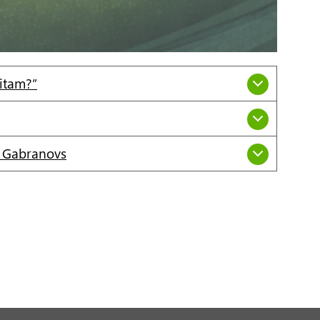
eitam?”
is Gabranovs