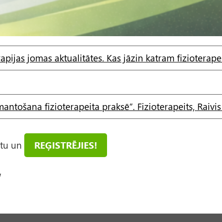
apijas jomas aktualitātes. Kas jāzin katram fizioterap
antošana fizioterapeita praksē”. Fizioterapeits, Raiv
ātu un
REĢISTRĒJIES!