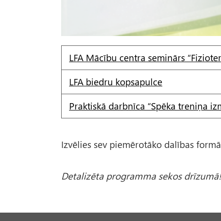
LFA Mācību centra seminārs “Fizioter
LFA biedru kopsapulce
Praktiskā darbnīca “Spēka treniņa izm
Izvēlies sev piemērotāko dalības form
Detalizēta programma sekos drīzumā!