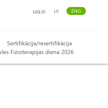
ENG
Log in
LV
User
account
menu
Sertifikācija/resertifikācija
les Fizioterapijas diena 2026