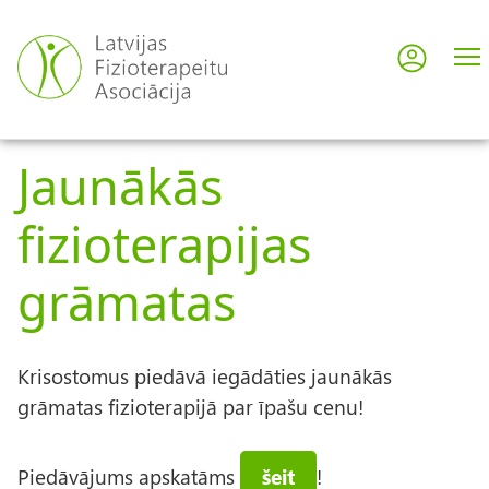
Skip
to
Log in
User
main
content
acco
Jaunākās
men
fizioterapijas
grāmatas
Krisostomus piedāvā iegādāties jaunākās
grāmatas fizioterapijā par īpašu cenu!
Piedāvājums apskatāms
šeit
!