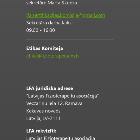
sekretāre Marta Skudra
lfa.sertifikacijas.komisija@gmail.com
Sekretāra darba laiks:
09.00 - 16.00
Ētikas Komiteja
etika@fizioterapeitiem.lv
LFA juridiskā adrese
"Latvijas Fizioterapeitu asociācija"
Veczariņu iela 12, Rāmava
Ķekavas novads
Latvija, LV-2111
LFA rekvizīti:
Latvijas Fizioterapeitu asociācija