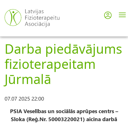
Skip
to
Log in
User
main
content
acco
Darba piedāvājums
men
fizioterapeitam
Jūrmalā
07.07 2025 22:00
PSIA Veselības un sociālās aprūpes centrs –
Sloka (Reģ.Nr. 50003220021) aicina darbā