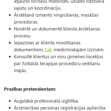
atjauno locītavu mobilitāti, uzlabo līdzsvara
sajūtu un koordināciju.
Ārstēšanā izmanto vingrošanas, masāžas
procedūras.
Novērtē un dokumentē klienta ārstēšanas
procesu.
Iepazīstas ar klienta nosūtīšanas
dokumentiem,
t.sk
. medicīniskajām izziņām.
Konsultē klientus un viņu ģimenes locekļus
par fizikālās terapijas procedūru veikšanu
mājās.
Prasības pretendentam:
Augstākā profesionālā izglītība.
Ārstniecības personas reģistrācijas apliecība