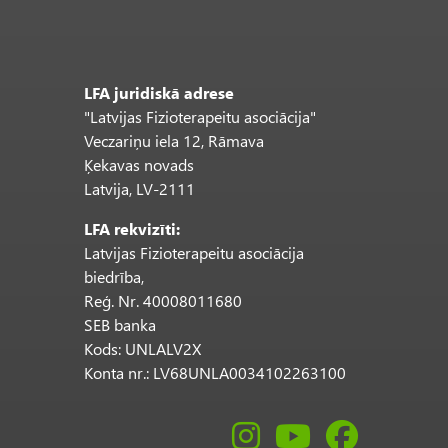
LFA juridiskā adrese
"Latvijas Fizioterapeitu asociācija"
Veczariņu iela 12, Rāmava
Ķekavas novads
Latvija, LV-2111
LFA rekvizīti:
Latvijas Fizioterapeitu asociācija
biedrība,
Reģ. Nr. 40008011680
SEB banka
Kods: UNLALV2X
Konta nr.: LV68UNLA0034102263100