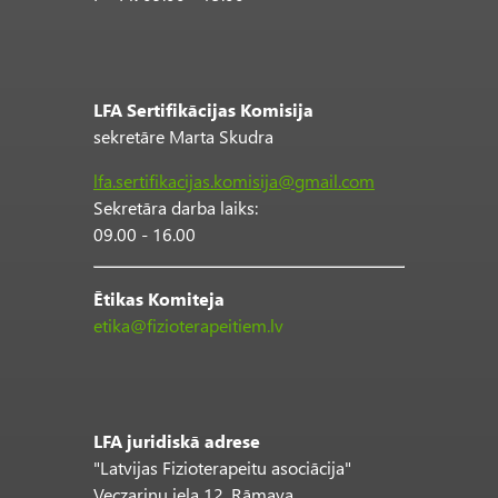
LFA Sertifikācijas Komisija
sekretāre Marta Skudra
lfa.sertifikacijas.komisija@gmail.com
Sekretāra darba laiks:
09.00 - 16.00
Ētikas Komiteja
etika@fizioterapeitiem.lv
LFA juridiskā adrese
"Latvijas Fizioterapeitu asociācija"
Veczariņu iela 12, Rāmava