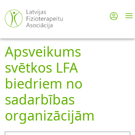
Skip
to
Log in
User
main
content
acco
Apsveikums
men
svētkos LFA
biedriem no
sadarbības
organizācijām