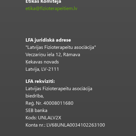
Ētikas Komiteja
etika@fizioterapeitiem.lv
LFA juridiskā adrese
"Latvijas Fizioterapeitu asociācija"
Veczariņu iela 12, Rāmava
Ķekavas novads
Latvija, LV-2111
LFA rekvizīti:
Latvijas Fizioterapeitu asociācija
biedrība,
Reģ. Nr. 40008011680
SEB banka
Kods: UNLALV2X
Konta nr.: LV68UNLA0034102263100