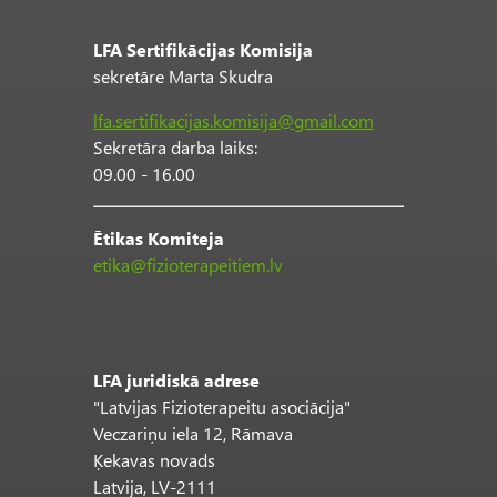
LFA Sertifikācijas Komisija
sekretāre Marta Skudra
lfa.sertifikacijas.komisija@gmail.com
Sekretāra darba laiks:
09.00 - 16.00
Ētikas Komiteja
etika@fizioterapeitiem.lv
LFA juridiskā adrese
"Latvijas Fizioterapeitu asociācija"
Veczariņu iela 12, Rāmava
Ķekavas novads
Latvija, LV-2111