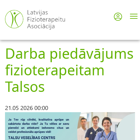
Skip
to
Log in
User
main
content
acco
Darba piedāvājums
men
fizioterapeitam
Talsos
21.05 2026 00:00
I
m
a